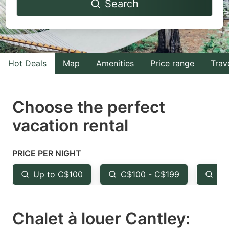
Search
forward
backward
to
to
interact
interact
with
with
Hot Deals
Map
Amenities
Price range
Trav
the
the
calendar
calendar
and
and
Choose the perfect
select
select
vacation rental
a
a
date.
date.
PRICE PER NIGHT
Press
Press
the
the
Up to C$100
C$100 - C$199
Fr
question
question
mark
mark
Chalet à louer Cantley:
key
key