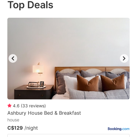
Top Deals
to
to
get
get
the
the
keyboard
keyboard
shortcuts
shortcuts
for
for
changing
changing
dates.
dates.
4.6
(
33
reviews
)
Ashbury House Bed & Breakfast
house
C$129
/night