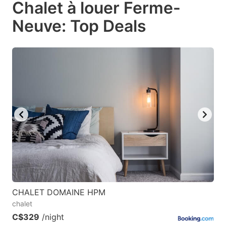
Chalet à louer Ferme-
key
key
Neuve: Top Deals
to
to
get
get
the
the
keyboard
keyboard
shortcuts
shortcuts
for
for
changing
changing
dates.
dates.
CHALET DOMAINE HPM
chalet
C$329
/night