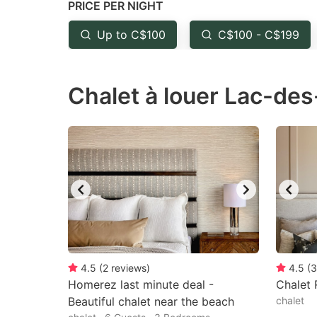
PRICE PER NIGHT
question
qu
mark
m
Up to C$100
C$100 - C$199
key
k
to
to
Chalet à louer Lac-des
get
ge
the
th
keyboard
k
shortcuts
sh
for
fo
changing
c
dates.
da
4.5
(
2
reviews
)
4.5
(
3
Homerez last minute deal -
Chalet 
Beautiful chalet near the beach
chalet