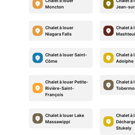
Chalet à louer
Chalet à 
Moncton
Jean-sur
Chalet à louer
Chalet à 
Niagara Falls
Mashteui
Chalet à louer Saint-
Chalet à 
Côme
Adolphe
Chalet à louer Petite-
Chalet à 
Rivière-Saint-
Tobermo
François
Chalet à louer Lake
Chalet à 
Massawippi
Décharge
Stukely