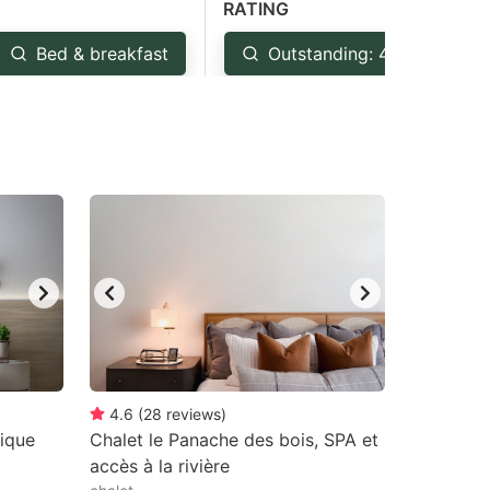
RATING
Bed & breakfast
Outstanding: 4.5+
4.6
(
28
reviews
)
nique
Chalet le Panache des bois, SPA et
accès à la rivière