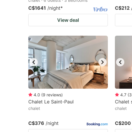
chalet · 6 Guests · 3 Bedrooms
C$1641
/night
*
C$212
View deal
4.0
(
9
reviews
)
4.7
(
3
Chalet Le Saint-Paul
Chalet 
chalet
chalet
C$376
/night
C$200