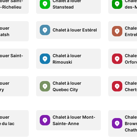
louer Saint-
Chalet à louer
Chalet
-Richelieu
Stanstead
des-
louer
Chalet
Chalet à louer Estérel
atsh
Entre
louer Saint-
Chalet à louer
Chale
Rimouski
Orfor
louer
Chalet à louer
Chalet
ry
Quebec City
Chert
louer
Chalet à louer Mont-
Chalet
 du lac
Sainte-Anne
Brow
Chat