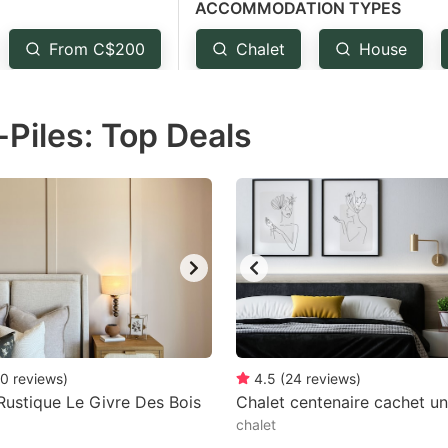
ACCOMMODATION TYPES
estion
ark
From C$200
Chalet
House
ey
-Piles: Top Deals
t
e
eyboard
ortcuts
r
hanging
tes.
0
reviews
)
4.5
(
24
reviews
)
Rustique Le Givre Des Bois
Chalet centenaire cachet u
chalet