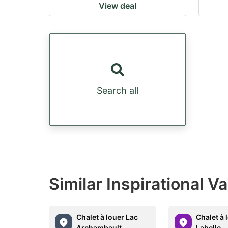
View deal
Search all
Similar Inspirational V
Chalet à louer Lac
Chalet à 
Archambault
Labelle