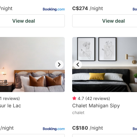
/night
C$274
/night
View deal
View deal
1
reviews
)
4.7
(
42
reviews
)
sur le Lac
Chalet Mahigan Sipy
chalet
/night
C$180
/night