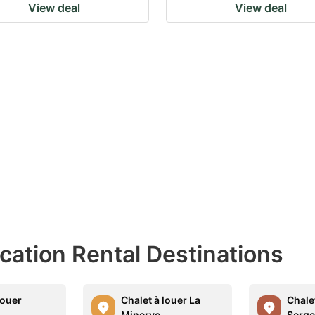
View deal
View deal
acation Rental Destinations
louer
Chalet à louer La
Chalet
Minerve
Serge