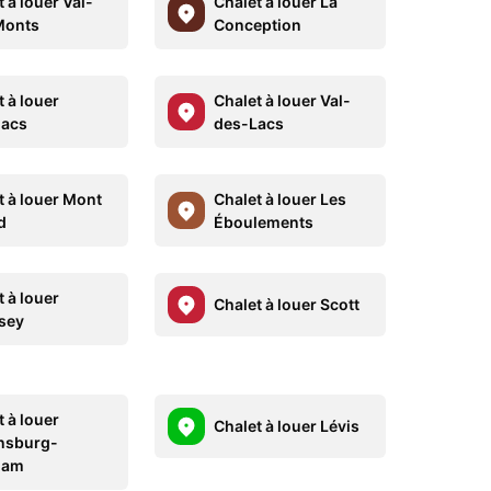
 à louer Val-
Chalet à louer La
Monts
Conception
 à louer
Chalet à louer Val-
lacs
des-Lacs
t à louer Mont
Chalet à louer Les
d
Éboulements
 à louer
Chalet à louer Scott
sey
 à louer
Chalet à louer Lévis
nsburg-
ham