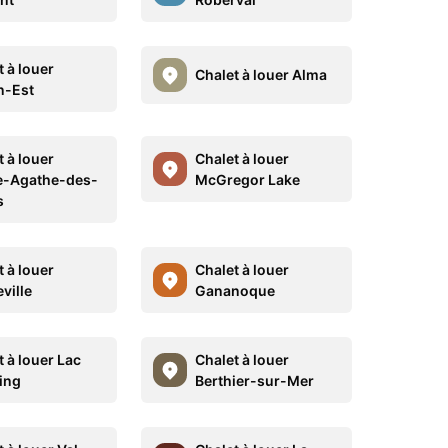
 à louer
Chalet à louer Alma
n-Est
 à louer
Chalet à louer
e-Agathe-des-
McGregor Lake
s
 à louer
Chalet à louer
ville
Gananoque
 à louer Lac
Chalet à louer
ing
Berthier-sur-Mer