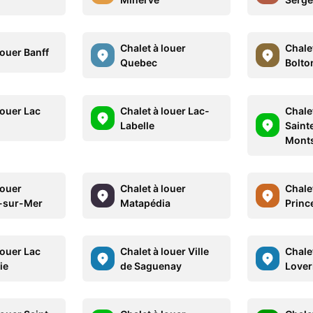
Chalet à louer
Chalet
louer Banff
Quebec
Bolto
louer Lac
Chalet à louer Lac-
Chalet
Labelle
Saint
Mont
louer
Chalet à louer
Chalet
-sur-Mer
Matapédia
Prince
louer Lac
Chalet à louer Ville
Chalet
ie
de Saguenay
Lover