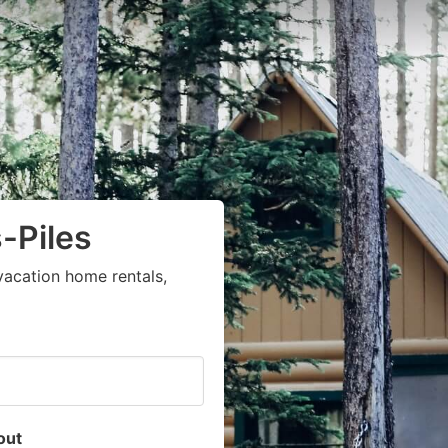
-Piles
vacation home rentals,
out