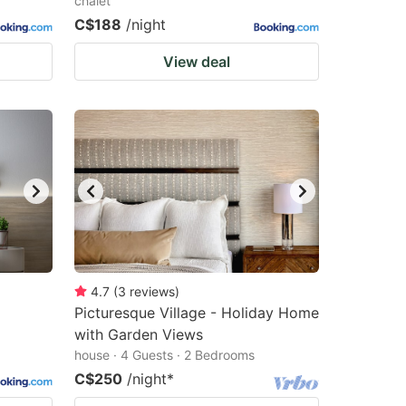
chalet
C$188
/night
View deal
4.7
(
3
reviews
)
Picturesque Village - Holiday Home
with Garden Views
house · 4 Guests · 2 Bedrooms
C$250
/night
*