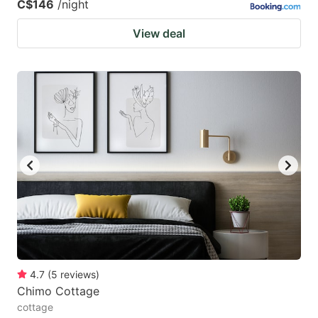
C$146
/night
View deal
4.7
(
5
reviews
)
Chimo Cottage
cottage