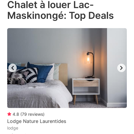
Chalet à louer Lac-
key
key
Maskinongé: Top Deals
to
to
get
get
the
the
keyboard
keyboard
shortcuts
shortcuts
for
for
changing
changing
dates.
dates.
4.8
(
79
reviews
)
Lodge Nature Laurentides
lodge