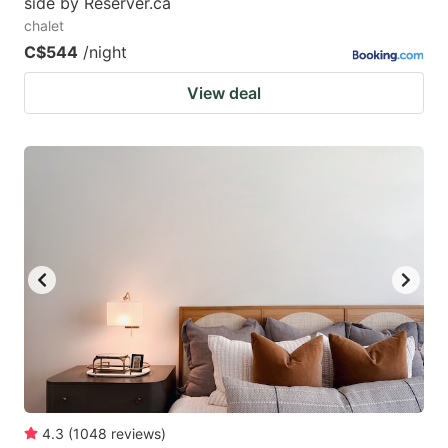
side by Reserver.ca
chalet
C$544
/night
View deal
4.3
(
1048
reviews
)