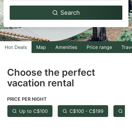
Navigate
Navigate
Search
forward
backward
to
to
interact
interact
with
with
Hot Deals
Map
Amenities
Price range
Trav
the
the
calendar
calendar
and
and
Choose the perfect
select
select
vacation rental
a
a
date.
date.
PRICE PER NIGHT
Press
Press
the
the
Up to C$100
C$100 - C$199
Fr
question
question
mark
mark