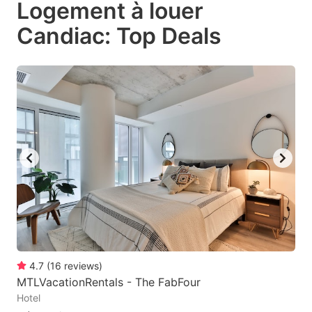
Logement à louer
key
key
Candiac: Top Deals
to
to
get
get
the
the
keyboard
keyboard
shortcuts
shortcuts
for
for
changing
changing
dates.
dates.
4.7
(
16
reviews
)
MTLVacationRentals - The FabFour
Hotel