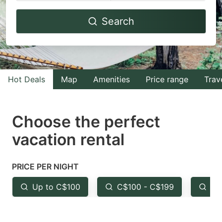
Navigate
Navigate
Search
forward
backward
to
to
interact
interact
with
with
Hot Deals
Map
Amenities
Price range
Trav
the
the
calendar
calendar
and
and
Choose the perfect
select
select
vacation rental
a
a
date.
date.
PRICE PER NIGHT
Press
Press
the
the
Up to C$100
C$100 - C$199
Fr
question
question
mark
mark