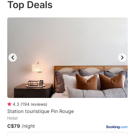
Top Deals
to
to
get
get
the
the
keyboard
keyboard
shortcuts
shortcuts
for
for
changing
changing
dates.
dates.
4.3
(
194
reviews
)
Station touristique Pin Rouge
Hotel
C$79
/night