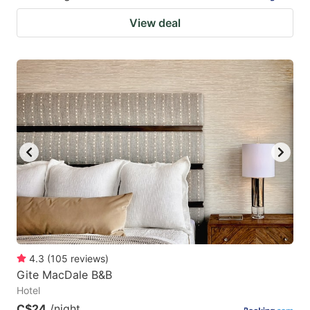
View deal
4.3
(
105
reviews
)
Gite MacDale B&B
Hotel
C$24
/night