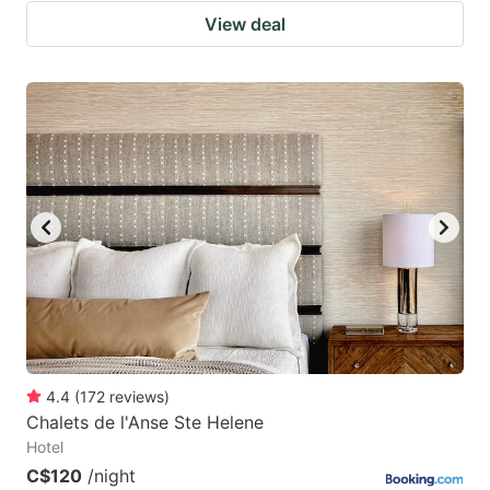
View deal
4.4
(
172
reviews
)
Chalets de l'Anse Ste Helene
Hotel
C$120
/night