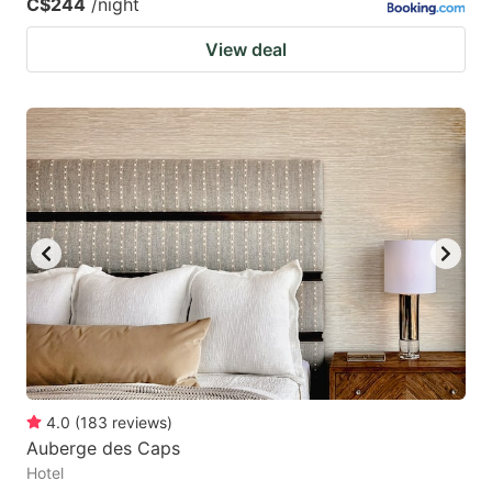
C$244
/night
View deal
4.0
(
183
reviews
)
Auberge des Caps
Hotel