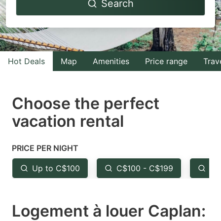
Search
forward
backward
to
to
interact
interact
with
with
Hot Deals
Map
Amenities
Price range
Trav
the
the
calendar
calendar
and
and
Choose the perfect
select
select
vacation rental
a
a
date.
date.
PRICE PER NIGHT
Press
Press
the
the
Up to C$100
C$100 - C$199
Fr
question
question
mark
mark
Logement à louer Caplan:
key
key