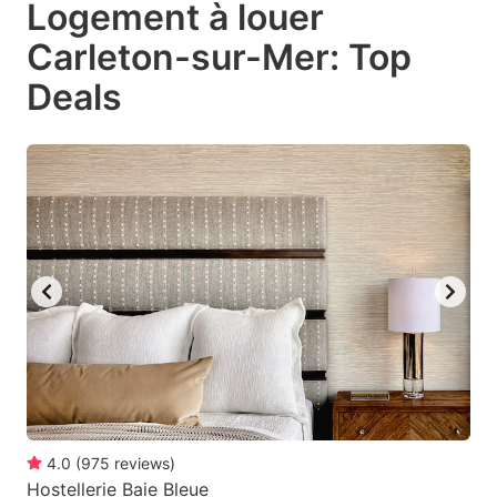
Logement à louer
key
key
Carleton-sur-Mer: Top
to
to
get
get
Deals
the
the
keyboard
keyboard
shortcuts
shortcuts
for
for
changing
changing
dates.
dates.
4.0
(
975
reviews
)
Hostellerie Baie Bleue