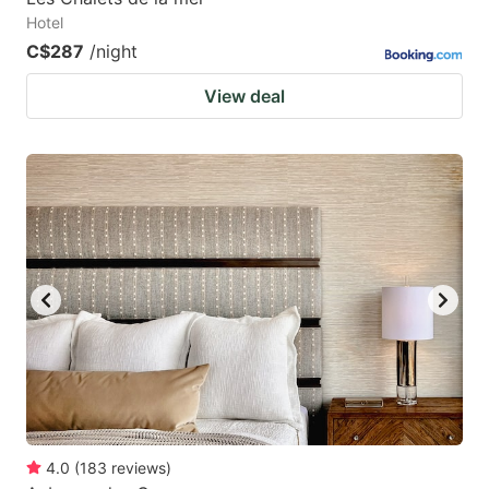
Hotel
C$287
/night
View deal
4.0
(
183
reviews
)