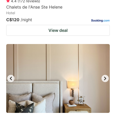
4.4
(
172
reviews
)
Chalets de l'Anse Ste Helene
Hotel
C$120
/night
View deal