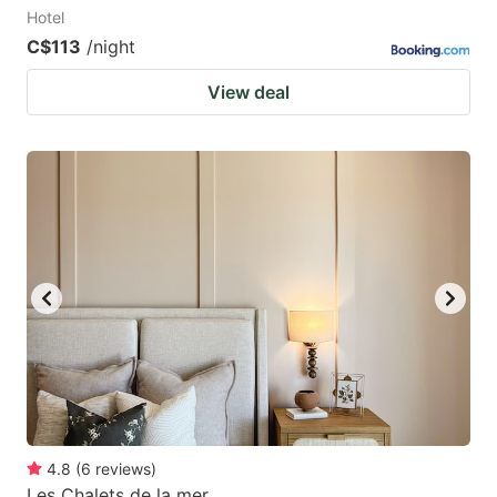
Hotel
C$113
/night
View deal
4.8
(
6
reviews
)
Les Chalets de la mer