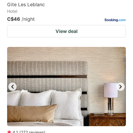
Gite Les Leblanc
Hotel
C$46
/night
View deal
4.1
(
272
reviews
)