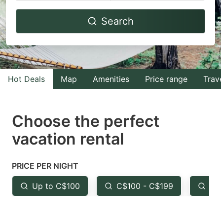
Navigate
Navigate
Search
forward
backward
to
to
interact
interact
with
with
Hot Deals
Map
Amenities
Price range
Trav
the
the
calendar
calendar
and
and
Choose the perfect
select
select
vacation rental
a
a
date.
date.
PRICE PER NIGHT
Press
Press
the
the
Up to C$100
C$100 - C$199
Fr
question
question
mark
mark