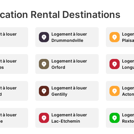
acation Rental Destinations
 à louer
Logement à louer
Logem
Drummondville
Plais
 à louer
Logement à louer
Logem
es
Orford
Longu
 à louer
Logement à louer
Logem
d
Gentilly
Acton
 à louer
Logement à louer
Logem
le
Lac-Etchemin
Roxto