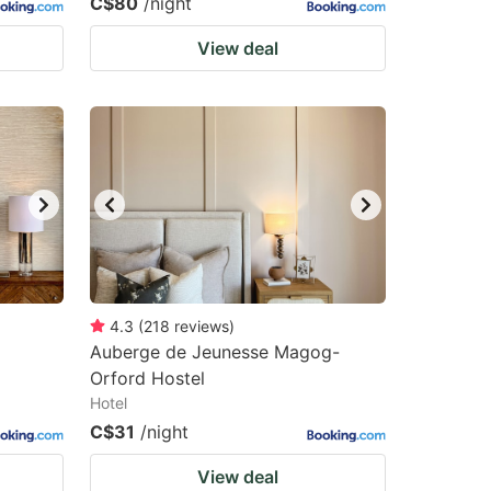
C$80
/night
View deal
4.3
(
218
reviews
)
Auberge de Jeunesse Magog-
Orford Hostel
Hotel
C$31
/night
View deal