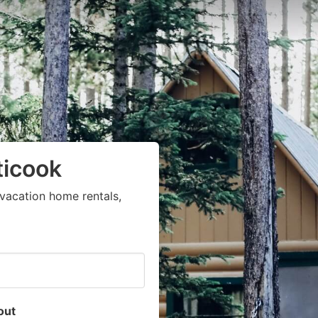
ticook
vacation home rentals,
out