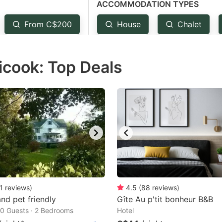
ACCOMMODATION TYPES
estion
ark
From C$200
House
Chalet
ey
icook: Top Deals
t
e
eyboard
ortcuts
r
hanging
tes.
1
reviews
)
4.5
(
88
reviews
)
and pet friendly
Gîte Au p'tit bonheur B&B
10 Guests · 2 Bedrooms
Hotel