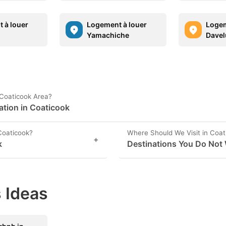
 à louer
Logement à louer
Logem
Yamachiche
Davel
 Coaticook Area?
ation in Coaticook
Coaticook?
Where Should We Visit in Coat
+
k
Destinations You Do Not 
 Ideas