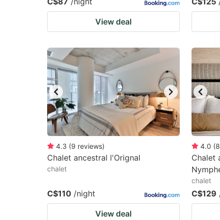
C$87
/night
C$125
View deal
4.3
(
9
reviews
)
4.0
(
8
Chalet ancestral l'Orignal
Chalet 
chalet
Nymph
chalet
C$110
/night
C$129
View deal