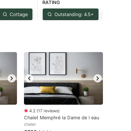
RATING
Cottage
Outstanding: 4.5+
Very G
4.2
(
17
reviews
)
Chalet Memphré la Dame de l eau
chalet