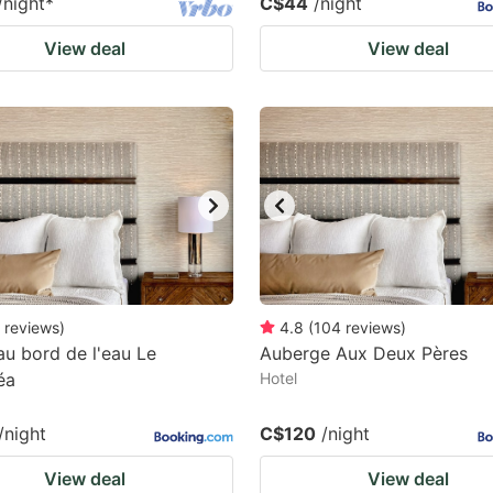
/night
*
C$44
/night
View deal
View deal
reviews
)
4.8
(
104
reviews
)
au bord de l'eau Le
Auberge Aux Deux Pères
éa
Hotel
/night
C$120
/night
View deal
View deal