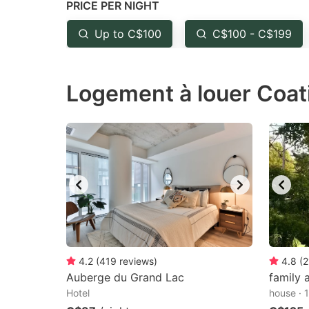
PRICE PER NIGHT
question
qu
mark
m
Up to C$100
C$100 - C$199
key
k
to
to
Logement à louer Coat
get
ge
the
th
keyboard
k
shortcuts
sh
for
fo
changing
c
dates.
da
4.2
(
419
reviews
)
4.8
(
2
Auberge du Grand Lac
family 
Hotel
house · 