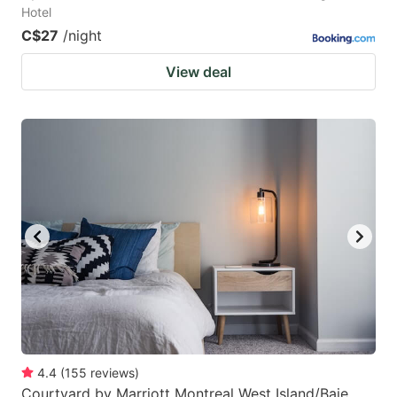
Hotel
C$27
/night
View deal
4.4
(
155
reviews
)
Courtyard by Marriott Montreal West Island/Baie