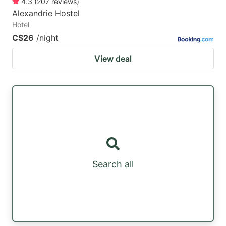
4.3
(
207
reviews
)
Alexandrie Hostel
Hotel
C$26
/night
View deal
Search all