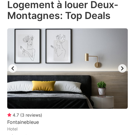
Logement à louer Deux-
key
key
Montagnes: Top Deals
to
to
get
get
the
the
keyboard
keyboard
shortcuts
shortcuts
for
for
changing
changing
dates.
dates.
4.7
(
3
reviews
)
Fontainebleue
Hotel