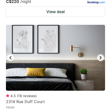
C$220
/night
View deal
4.5
(
18
reviews
)
2314 Rue Duff Court
Hotel