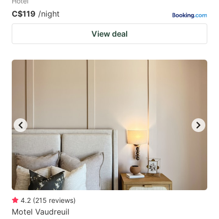
Hotel
C$119
/night
View deal
4.2
(
215
reviews
)
Motel Vaudreuil