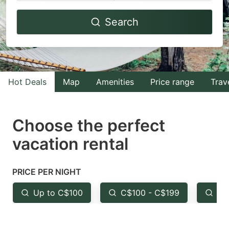
Navigate
Navigate
Search
forward
backward
to
to
interact
interact
with
with
Hot Deals
Map
Amenities
Price range
Trav
the
the
calendar
calendar
and
and
Choose the perfect
select
select
vacation rental
a
a
date.
date.
PRICE PER NIGHT
Press
Press
the
the
Up to C$100
C$100 - C$199
Fr
question
question
mark
mark