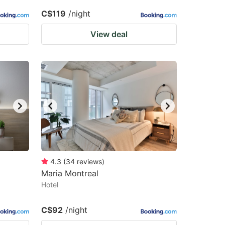
C$119
/night
View deal
4.3
(
34
reviews
)
Maria Montreal
Hotel
C$92
/night