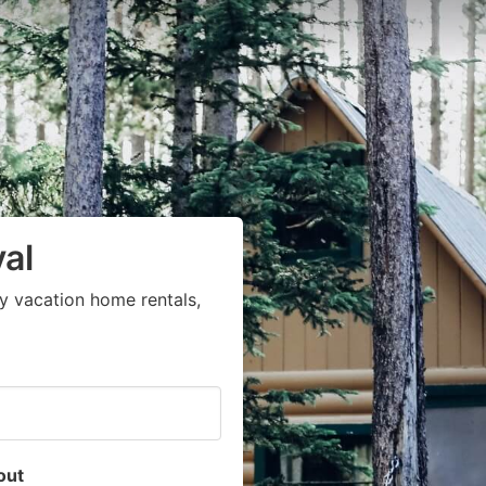
al
y vacation home rentals,
out