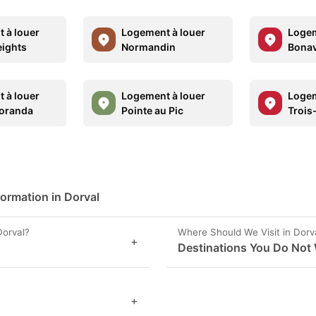
 à louer
Logement à louer
Logem
ights
Normandin
Bonav
 à louer
Logement à louer
Logem
oranda
Pointe au Pic
Trois
formation in Dorval
Dorval?
Where Should We Visit in Dorv
+
Destinations You Do Not 
+