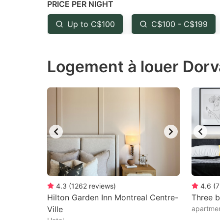
PRICE PER NIGHT
question
qu
mark
m
Up to C$100
C$100 - C$199
key
k
to
to
Logement à louer Dorva
get
ge
the
th
keyboard
k
shortcuts
sh
for
fo
changing
c
dates.
da
4.3
(
1262
reviews
)
4.6
(
7
Hilton Garden Inn Montreal Centre-
Three 
Ville
apartme