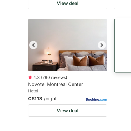
View deal
4.3
(
780
reviews
)
Novotel Montreal Center
Hotel
C$113
/night
View deal