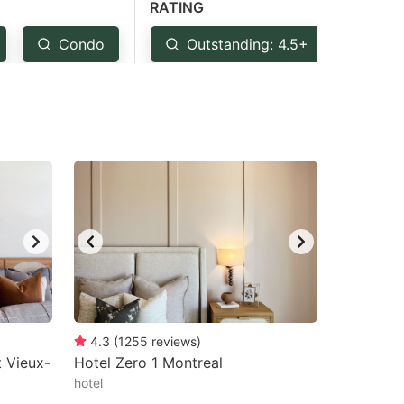
RATING
Condo
Outstanding: 4.5+
Ver
4.3
(
1255
reviews
)
t Vieux-
Hotel Zero 1 Montreal
hotel