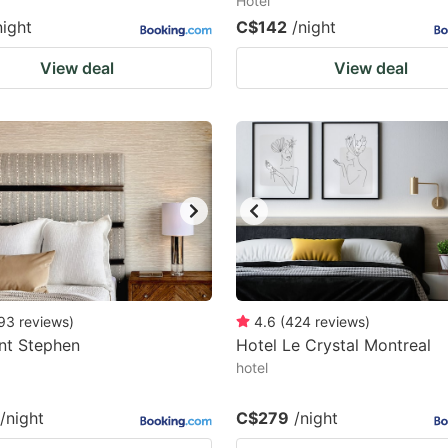
Hotel
night
C$142
/night
View deal
View deal
93
reviews
)
4.6
(
424
reviews
)
nt Stephen
Hotel Le Crystal Montreal
hotel
/night
C$279
/night