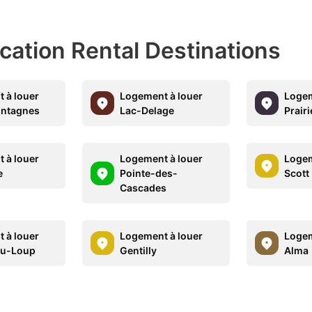
acation Rental Destinations
 à louer
Logement à louer
Logem
ntagnes
Lac-Delage
Prairi
 à louer
Logement à louer
Logem
e
Pointe-des-
Scott
Cascades
 à louer
Logement à louer
Logem
du-Loup
Gentilly
Alma