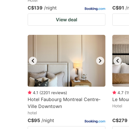
Hotel
C$139
/night
C$91
/
View deal
4.1
(
2201
reviews
)
4.7
(
1
Hotel Faubourg Montreal Centre-
Le Mou
Ville Downtown
Hotel
hotel
C$95
/night
C$279