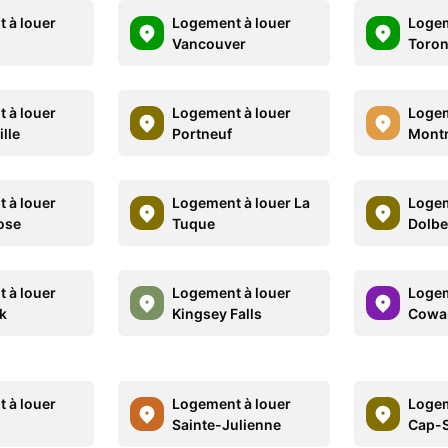
 à louer
Logement à louer
Logem
Vancouver
Toron
 à louer
Logement à louer
Logem
lle
Portneuf
Mont
 à louer
Logement à louer La
Logem
ose
Tuque
Dolbe
 à louer
Logement à louer
Logem
k
Kingsey Falls
Cowan
 à louer
Logement à louer
Logem
Sainte-Julienne
Cap-