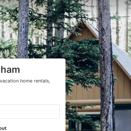
rnham
vacation home rentals,
out