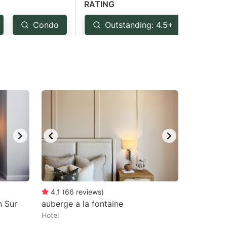
RATING
Condo
Outstanding: 4.5+
Ver
4.1
(
66
reviews
)
n Sur
auberge a la fontaine
Hotel