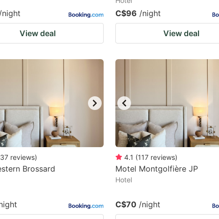
Hotel
/night
C$96
/night
View deal
View deal
37
reviews
)
4.1
(
117
reviews
)
stern Brossard
Motel Montgolfière JP
Hotel
night
C$70
/night