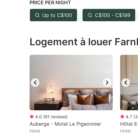
PRICE PER NIGHT
question
qu
mark
m
Up to C$100
C$100 - C$199
key
k
to
to
Logement à louer Farn
get
ge
the
th
keyboard
k
shortcuts
sh
for
fo
changing
c
dates.
da
4.0
(
91
reviews
)
4.7
(
3
Auberge - Motel Le Pigeonnier
Hôtel E
Hotel
Hotel