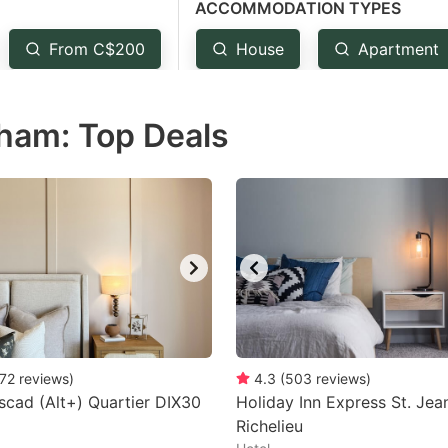
ACCOMMODATION TYPES
estion
ark
From C$200
House
Apartment
ey
ham: Top Deals
t
e
eyboard
ortcuts
r
hanging
tes.
72
reviews
)
4.3
(
503
reviews
)
scad (Alt+) Quartier DIX30
Holiday Inn Express St. Jea
Richelieu