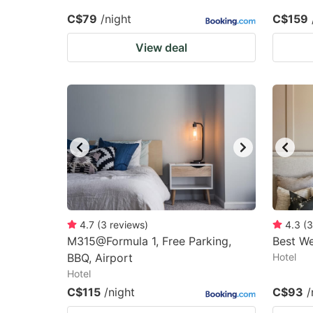
C$79
/night
C$159
View deal
4.7
(
3
reviews
)
4.3
(
3
M315@Formula 1, Free Parking,
Best We
BBQ, Airport
Hotel
Hotel
C$115
/night
C$93
/