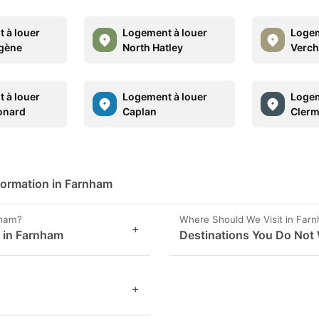
 à louer
Logement à louer
Logem
gène
North Hatley
Verch
 à louer
Logement à louer
Logem
onard
Caplan
Clerm
formation in Farnham
nham?
Where Should We Visit in Far
+
s in Farnham
Destinations You Do Not
+