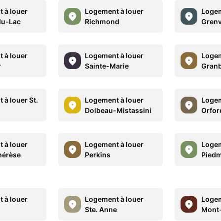
 à louer
Logement à louer
Logem
du-Lac
Richmond
Grenv
 à louer
Logement à louer
Logem
r
Sainte-Marie
Gran
 à louer St.
Logement à louer
Logem
Dolbeau-Mistassini
Orfor
 à louer
Logement à louer
Logem
hérèse
Perkins
Pied
 à louer
Logement à louer
Logem
i
Ste. Anne
Mont-