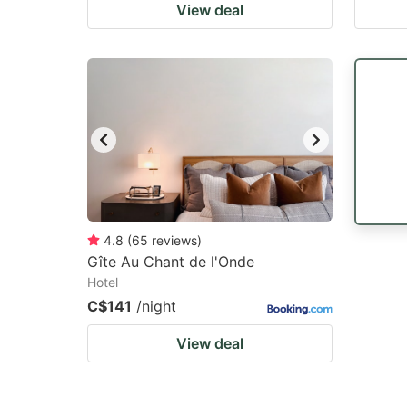
View deal
4.8
(
65
reviews
)
Gîte Au Chant de l'Onde
Hotel
C$141
/night
View deal