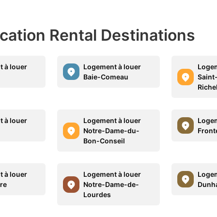
acation Rental Destinations
 à louer
Logement à louer
Logem
Baie-Comeau
Saint
Riche
 à louer
Logement à louer
Logem
Notre-Dame-du-
Front
Bon-Conseil
 à louer
Logement à louer
Logem
re
Notre-Dame-de-
Dunh
Lourdes