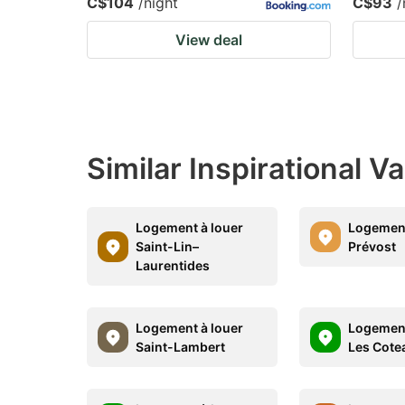
C$104
/night
C$93
/
View deal
Similar Inspirational V
Logement à louer
Logement
Saint-Lin–
Prévost
Laurentides
Logement à louer
Logement
Saint-Lambert
Les Cote