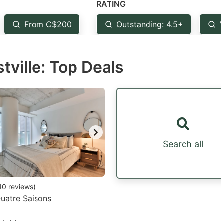
RATING
estion
ark
From C$200
Outstanding: 4.5+
ey
tville: Top Deals
t
e
eyboard
ortcuts
r
hanging
Search all
tes.
40
reviews
)
uatre Saisons