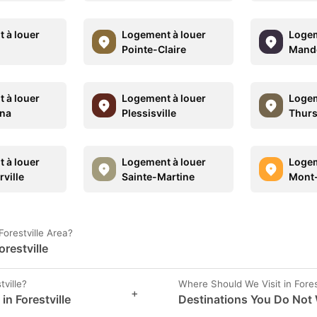
 à louer
Logement à louer
Logem
Pointe-Claire
Mande
 à louer
Logement à louer
Logem
na
Plessisville
Thur
 à louer
Logement à louer
Logem
ville
Sainte-Martine
Mont-
orestville Area?
restville
ville?
Where Should We Visit in Fores
+
in Forestville
Destinations You Do Not W