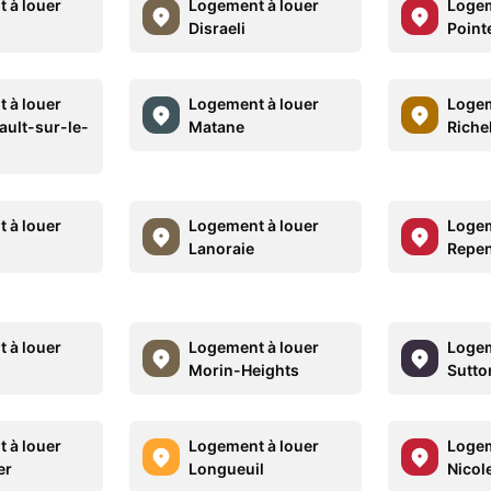
 à louer
Logement à louer
Logem
Disraeli
Point
 à louer
Logement à louer
Logem
ult-sur-le-
Matane
Riche
 à louer
Logement à louer
Logem
Lanoraie
Repen
 à louer
Logement à louer
Logem
Morin-Heights
Sutto
 à louer
Logement à louer
Logem
er
Longueuil
Nicol