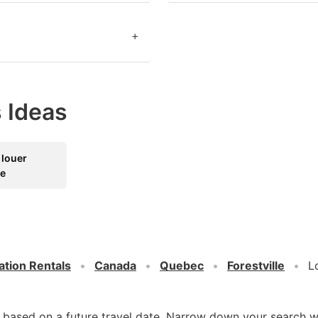
+
 Ideas
 louer
le
ation Rentals
Canada
Quebec
Forestville
L
d based on a future travel date. Narrow down your search w