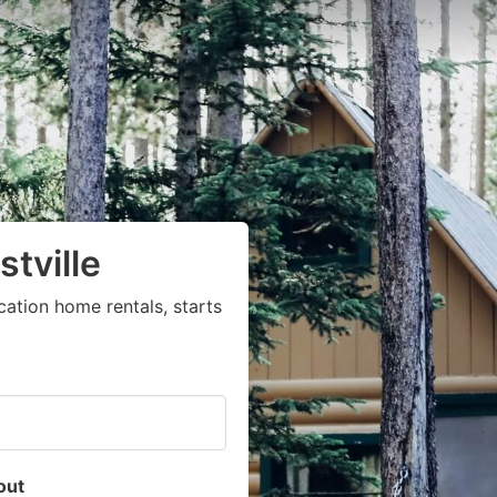
tville
ation home rentals, starts
out