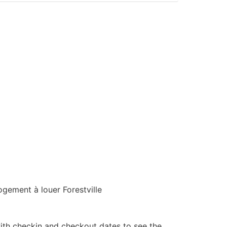
ogement à louer Forestville
ith checkin and checkout dates to see the