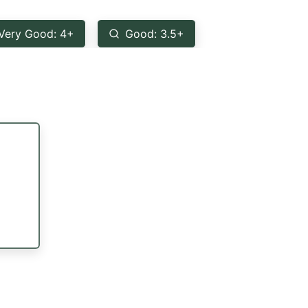
Very Good: 4+
Good: 3.5+