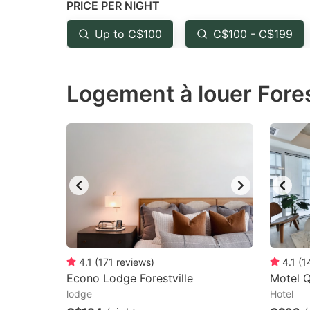
PRICE PER NIGHT
question
qu
mark
m
Up to C$100
C$100 - C$199
key
k
to
to
Logement à louer Fores
get
ge
the
th
keyboard
k
shortcuts
sh
for
fo
changing
c
dates.
da
4.1
(
171
reviews
)
4.1
(
1
Econo Lodge Forestville
Motel Q
lodge
Hotel