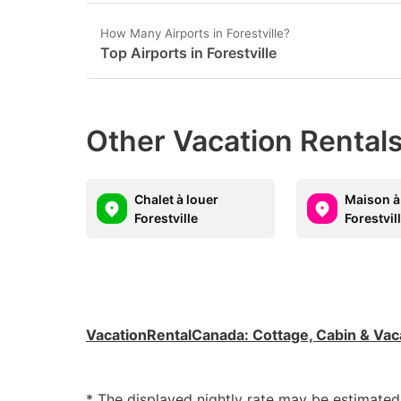
How Many Airports in Forestville?
Top Airports in Forestville
Other Vacation Rentals
Chalet à louer
Maison à
Forestville
Forestvil
VacationRentalCanada
:
Cottage, Cabin & Vac
* The displayed nightly rate may be estimate