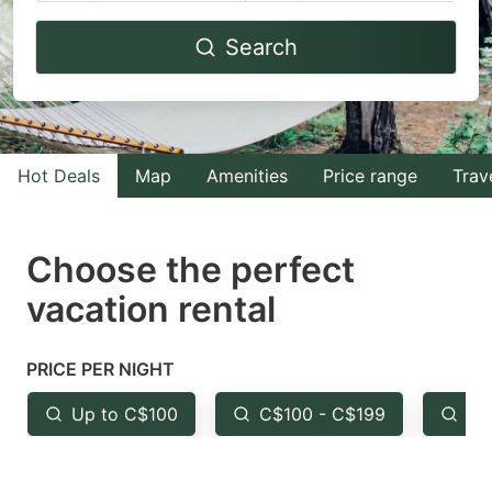
Navigate
Navigate
Search
forward
backward
to
to
interact
interact
with
with
Hot Deals
Map
Amenities
Price range
Trav
the
the
calendar
calendar
and
and
Choose the perfect
select
select
vacation rental
a
a
date.
date.
PRICE PER NIGHT
Press
Press
the
the
Up to C$100
C$100 - C$199
Fr
question
question
mark
mark