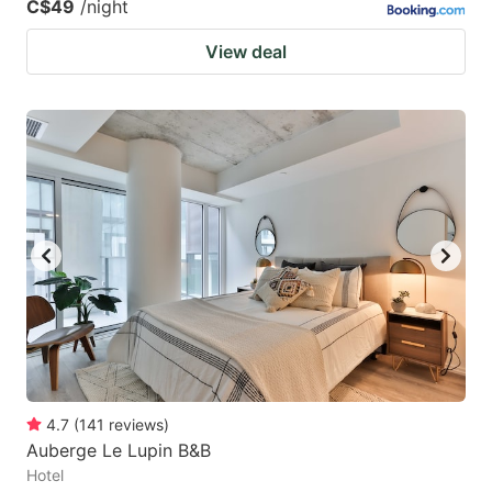
C$49
/night
View deal
4.7
(
141
reviews
)
Auberge Le Lupin B&B
Hotel