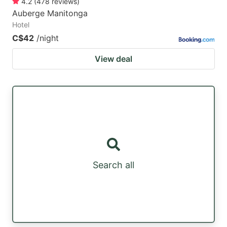
4.2
(
478
reviews
)
Auberge Manitonga
Hotel
C$42
/night
View deal
Search all