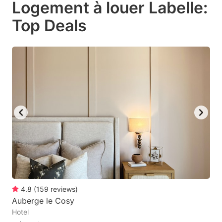
Logement à louer Labelle:
key
key
Top Deals
to
to
get
get
the
the
keyboard
keyboard
shortcuts
shortcuts
for
for
changing
changing
dates.
dates.
4.8
(
159
reviews
)
Auberge le Cosy
Hotel