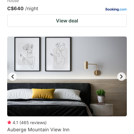
house
C$640
/night
View deal
4.1
(
465
reviews
)
Auberge Mountain View Inn