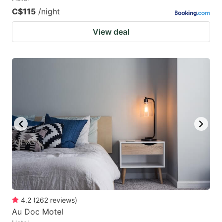
C$115
/night
View deal
4.2
(
262
reviews
)
Au Doc Motel