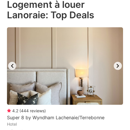
Logement à louer
key
key
Lanoraie: Top Deals
to
to
get
get
the
the
keyboard
keyboard
shortcuts
shortcuts
for
for
changing
changing
dates.
dates.
4.2
(
444
reviews
)
Super 8 by Wyndham Lachenaie/Terrebonne
Hotel