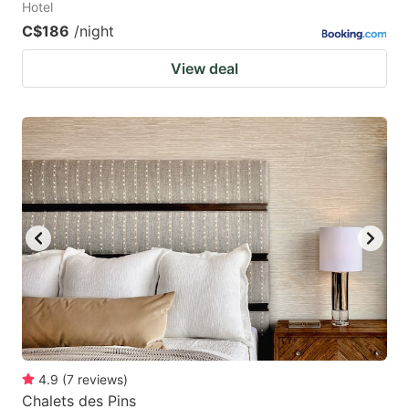
Hotel
C$186
/night
View deal
4.9
(
7
reviews
)
Chalets des Pins