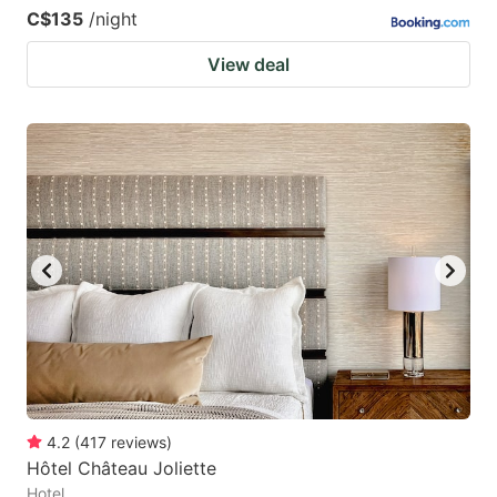
C$135
/night
View deal
4.2
(
417
reviews
)
Hôtel Château Joliette
Hotel