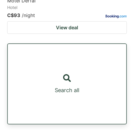
Motel Derfal
Hotel
C$93
/night
View deal
Search all