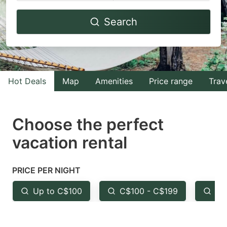
Navigate
Navigate
Search
forward
backward
to
to
interact
interact
with
with
Hot Deals
Map
Amenities
Price range
Trav
the
the
calendar
calendar
and
and
Choose the perfect
select
select
vacation rental
a
a
date.
date.
PRICE PER NIGHT
Press
Press
the
the
Up to C$100
C$100 - C$199
Fr
question
question
mark
mark