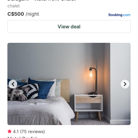
chalet
C$500
/night
View deal
4.1
(
75
reviews
)