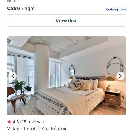
Hotel
C$86
/night
View deal
4.3
(
15
reviews
)
Village Perché-Ste-Béatrix