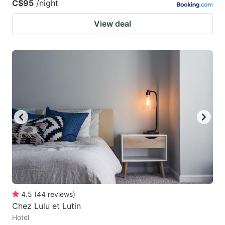
C$95
/night
View deal
4.5
(
44
reviews
)
Chez Lulu et Lutin
Hotel