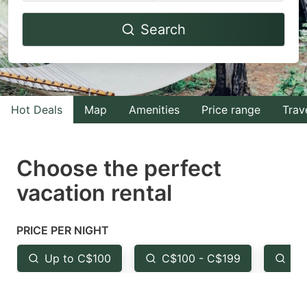
Navigate
Navigate
Search
forward
backward
to
to
interact
interact
with
with
Hot Deals
Map
Amenities
Price range
Trav
the
the
calendar
calendar
and
and
Choose the perfect
select
select
vacation rental
a
a
date.
date.
PRICE PER NIGHT
Press
Press
the
the
Up to C$100
C$100 - C$199
Fr
question
question
mark
mark