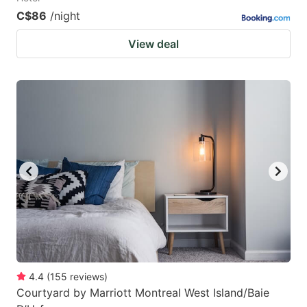
C$86
/night
View deal
4.4
(
155
reviews
)
Courtyard by Marriott Montreal West Island/Baie