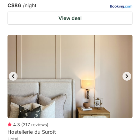
C$86
/night
View deal
4.3
(
217
reviews
)
Hostellerie du Suroît
Hotel