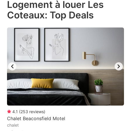
Logement à louer Les
key
key
Coteaux: Top Deals
to
to
get
get
the
the
keyboard
keyboard
shortcuts
shortcuts
for
for
changing
changing
dates.
dates.
4.1
(
253
reviews
)
Chalet Beaconsfield Motel
chalet