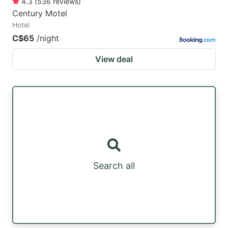
4.3
(
536
reviews
)
Century Motel
Hotel
C$65
/night
View deal
Search all