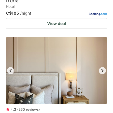
D’Urfe
Hotel
C$105
/night
View deal
4.3
(
260
reviews
)