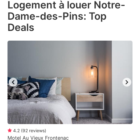
Logement à louer Notre-
key
key
Dame-des-Pins: Top
to
to
get
get
Deals
the
the
keyboard
keyboard
shortcuts
shortcuts
for
for
changing
changing
dates.
dates.
4.2
(
92
reviews
)
Motel Au Vieux Frontenac