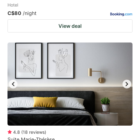
Hotel
C$80
/night
View deal
4.8
(
18
reviews
)
Suite Marie-Thérèse