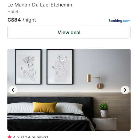
Le Manoir Du Lac-Etchemin
Hotel
C$84
/night
View deal
4.3
(
109
reviews
)