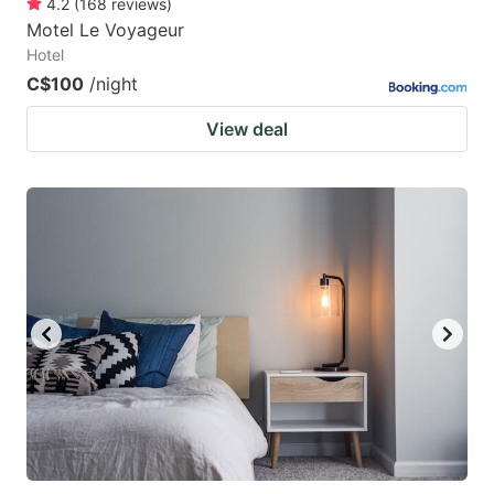
4.2
(
168
reviews
)
Motel Le Voyageur
Hotel
C$100
/night
View deal