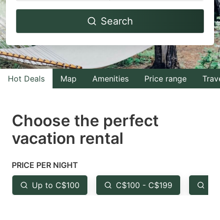
Navigate
Navigate
Search
forward
backward
to
to
interact
interact
with
with
Hot Deals
Map
Amenities
Price range
Trav
the
the
calendar
calendar
and
and
Choose the perfect
select
select
vacation rental
a
a
date.
date.
PRICE PER NIGHT
Press
Press
the
the
Up to C$100
C$100 - C$199
Fr
question
question
mark
mark