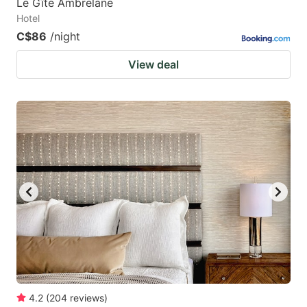
Le Gîte Ambrelane
Hotel
C$86
/night
View deal
4.2
(
204
reviews
)