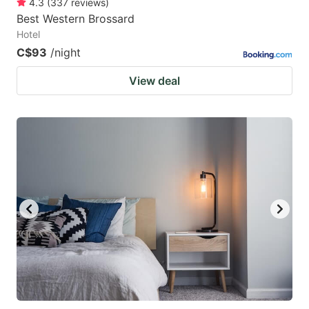
4.3
(
337
reviews
)
Best Western Brossard
Hotel
C$93
/night
View deal