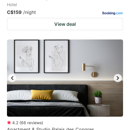
Hotel
C$159
/night
View deal
4.2
(
66
reviews
)
Apartment & Studio Palais des Congres