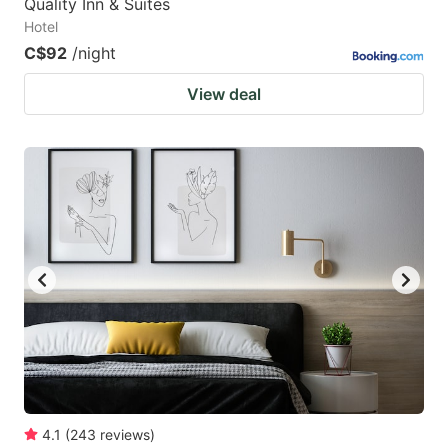
Quality Inn & Suites
Hotel
C$92
/night
View deal
4.1
(
243
reviews
)