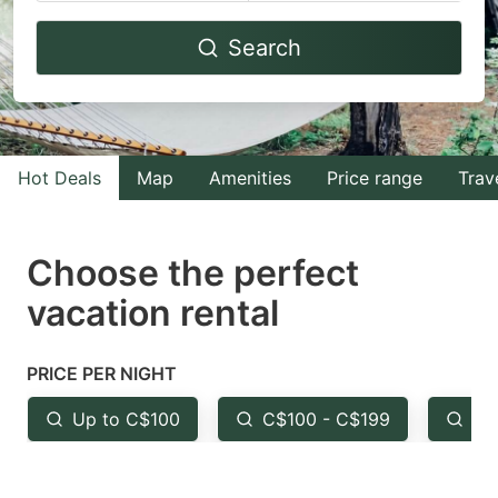
Navigate
Navigate
Search
forward
backward
to
to
interact
interact
with
with
Hot Deals
Map
Amenities
Price range
Trav
the
the
calendar
calendar
and
and
Choose the perfect
select
select
vacation rental
a
a
date.
date.
PRICE PER NIGHT
Press
Press
the
the
Up to C$100
C$100 - C$199
Fr
question
question
mark
mark