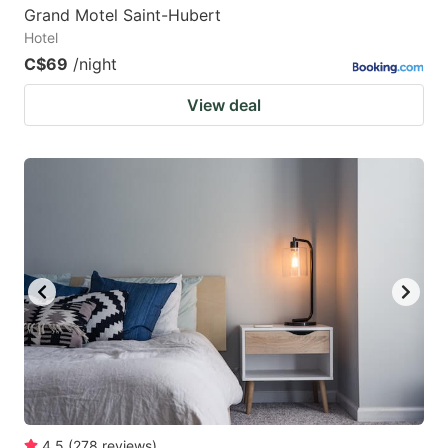
Grand Motel Saint-Hubert
Hotel
C$69
/night
View deal
4.5
(
278
reviews
)