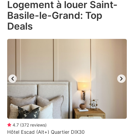
Logement à louer Saint-
key
key
Basile-le-Grand: Top
to
to
get
get
Deals
the
the
keyboard
keyboard
shortcuts
shortcuts
for
for
changing
changing
dates.
dates.
4.7
(
372
reviews
)
Hôtel Escad (Alt+) Quartier DIX30