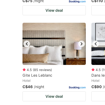
C$75
/night
C$110
View deal
4.5
(
85
reviews
)
4.5
(
1
Gite Les Leblanc
Dans l
Hotel
Hotel
C$46
/night
C$90
/
View deal