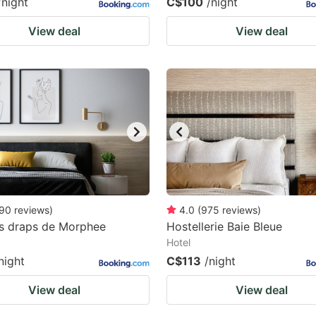
/night
C$100
/night
View deal
View deal
90
reviews
)
4.0
(
975
reviews
)
es draps de Morphee
Hostellerie Baie Bleue
Hotel
night
C$113
/night
View deal
View deal