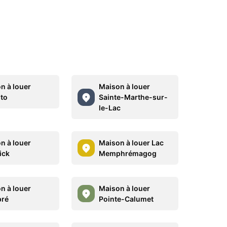
n à louer
Maison à louer
to
Sainte-Marthe-sur-
le-Lac
n à louer
Maison à louer Lac
ick
Memphrémagog
n à louer
Maison à louer
pré
Pointe-Calumet