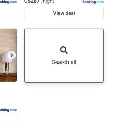
C$287
/night
View deal
Search all