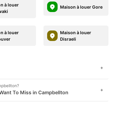
n à louer
Maison à louer Gore
waki
n à louer
Maison à louer
ouver
Disraeli
+
mpbellton?
+
 Want To Miss in Campbellton