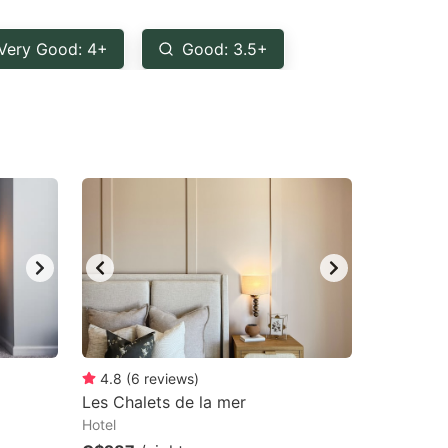
Very Good: 4+
Good: 3.5+
4.8
(
6
reviews
)
Les Chalets de la mer
Hotel