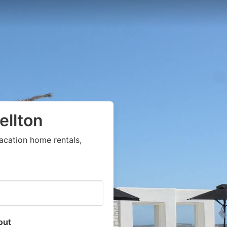
ellton
acation home rentals,
out