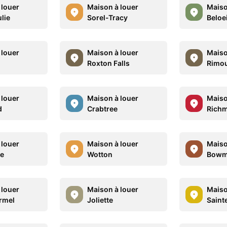
 louer
Maison à louer
Maiso
lie
Sorel-Tracy
Beloei
 louer
Maison à louer
Maiso
Roxton Falls
Rimou
 louer
Maison à louer
Maiso
d
Crabtree
Rich
 louer
Maison à louer
Maiso
le
Wotton
Bowm
 louer
Maison à louer
Maiso
rmel
Joliette
Saint