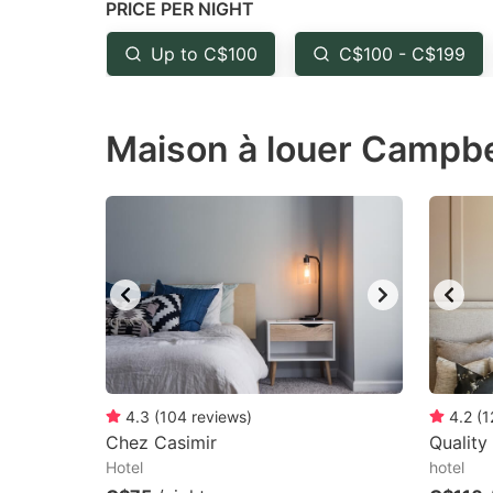
PRICE PER NIGHT
question
qu
mark
m
Up to C$100
C$100 - C$199
key
k
to
to
Maison à louer Campbe
get
ge
the
th
keyboard
k
shortcuts
sh
for
fo
changing
c
dates.
da
4.3
(
104
reviews
)
4.2
(
1
Chez Casimir
Quality
Hotel
hotel