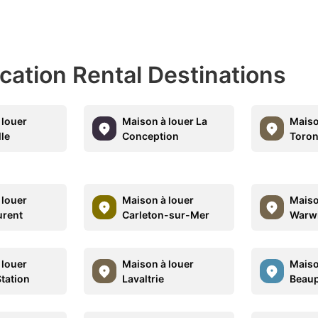
acation Rental Destinations
 louer
Maison à louer La
Maiso
lle
Conception
Toron
 louer
Maison à louer
Maiso
urent
Carleton-sur-Mer
Warw
 louer
Maison à louer
Maiso
Station
Lavaltrie
Beau