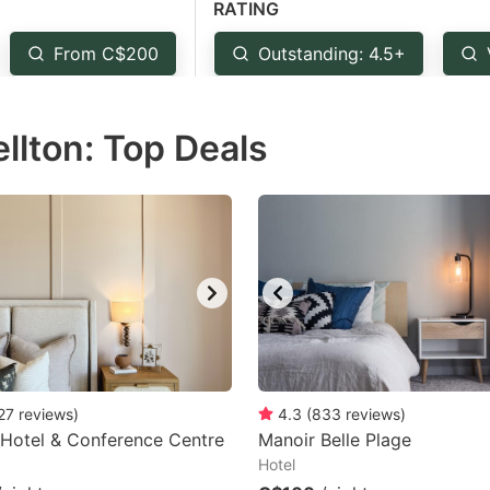
RATING
estion
ark
From C$200
Outstanding: 4.5+
ey
llton: Top Deals
t
e
eyboard
ortcuts
r
hanging
tes.
27
reviews
)
4.3
(
833
reviews
)
 Hotel & Conference Centre
Manoir Belle Plage
Hotel