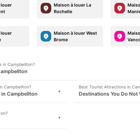
 louer
Maison à louer La
Maiso
nt
Rochelle
Mani
 louer
Maison à louer West
Maiso
e
Brome
Vanc
e in Campbellton?
Campbellton
in Campbellton?
Best Tourist Attractions in Ca
+
s in Campbellton
Destinations You Do Not
ton?
+