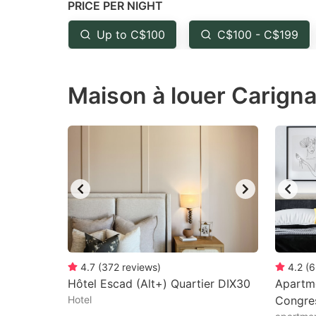
PRICE PER NIGHT
question
qu
mark
m
Up to C$100
C$100 - C$199
key
k
to
to
Maison à louer Carigna
get
ge
the
th
keyboard
k
shortcuts
sh
for
fo
changing
c
dates.
da
4.7
(
372
reviews
)
4.2
(
6
Hôtel Escad (Alt+) Quartier DIX30
Apartme
Hotel
Congre