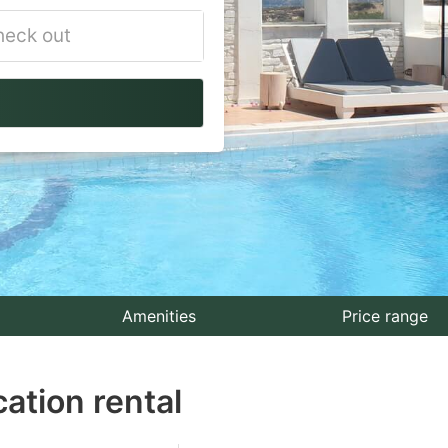
vigate
ackward
teract
th
e
lendar
nd
lect
Amenities
Price range
te.
ation rental
ess
e