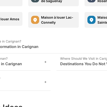
i
de Saguenay
Rose
Maison à louer Lac-
Maiso
 louer Amos
Connelly
Saint
 in Carignan?
formation in Carignan
gnan?
Where Should We Visit in Cari
+
s in Carignan
Destinations You Do Not 
?
+