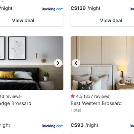
nt
/night
C$129
/night
View deal
View deal
43
reviews
)
4.3
(
337
reviews
)
odge Brossard
Best Western Brossard
Hotel
night
C$93
/night