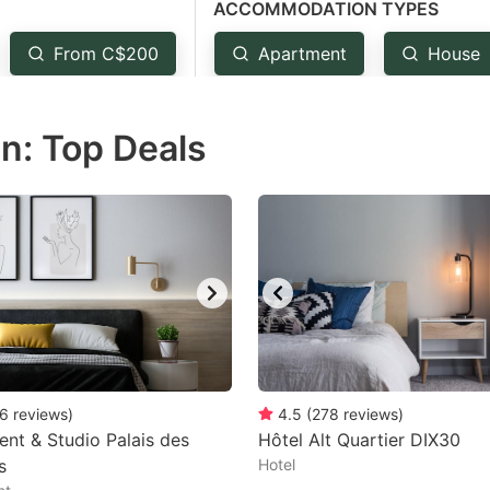
ACCOMMODATION TYPES
estion
ark
From C$200
Apartment
House
ey
n: Top Deals
t
e
eyboard
ortcuts
r
hanging
tes.
6
reviews
)
4.5
(
278
reviews
)
nt & Studio Palais des
Hôtel Alt Quartier DIX30
s
Hotel