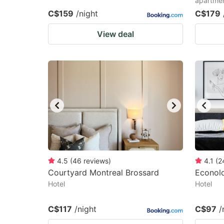
apartme
C$159
/night
C$179
View deal
4.5
(
46
reviews
)
4.1
(
2
Courtyard Montreal Brossard
Econol
Hotel
Hotel
C$117
/night
C$97
/