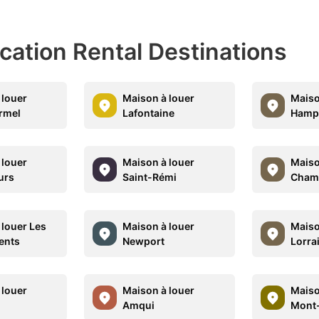
acation Rental Destinations
 louer
Maison à louer
Maiso
rmel
Lafontaine
Hamp
 louer
Maison à louer
Maiso
urs
Saint-Rémi
Cham
 louer Les
Maison à louer
Maiso
ents
Newport
Lorra
 louer
Maison à louer
Maiso
Amqui
Mont-