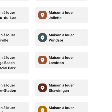
n à louer
Maison à louer
u-du-Lac
Joliette
n à louer
Maison à louer
ville
Windsor
n à louer
Maison à louer
ga Beach
Lambton
ncial Park
n à louer
Maison à louer
er-Station
Shawinigan
n à louer
Maison à louer