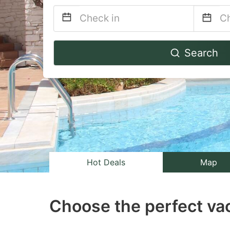
Navigate
Na
Search
forward
b
to
to
interact
in
with
wi
the
th
calendar
ca
and
a
select
se
Hot Deals
Map
a
a
date.
da
Choose the perfect vac
Press
Pr
the
th