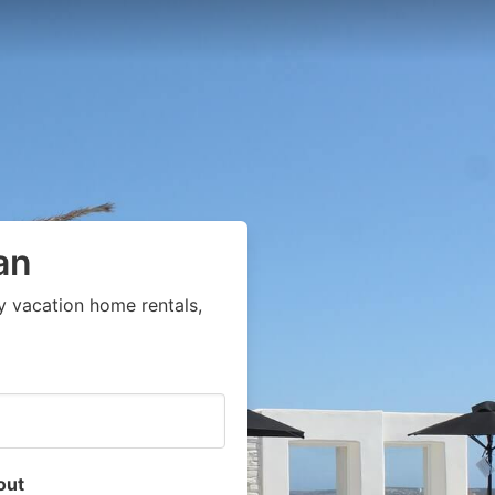
an
y vacation home rentals,
out