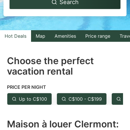
Search
forward
backward
to
to
interact
interact
with
with
Hot Deals
Map
Amenities
Price range
Trav
the
the
calendar
calendar
and
and
Choose the perfect
select
select
vacation rental
a
a
date.
date.
PRICE PER NIGHT
Press
Press
the
the
Up to C$100
C$100 - C$199
Fr
question
question
mark
mark
Maison à louer Clermont:
key
key