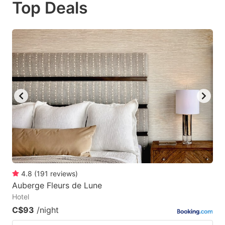
Top Deals
to
to
get
get
the
the
keyboard
keyboard
shortcuts
shortcuts
for
for
changing
changing
dates.
dates.
4.8
(
191
reviews
)
Auberge Fleurs de Lune
Hotel
C$93
/night