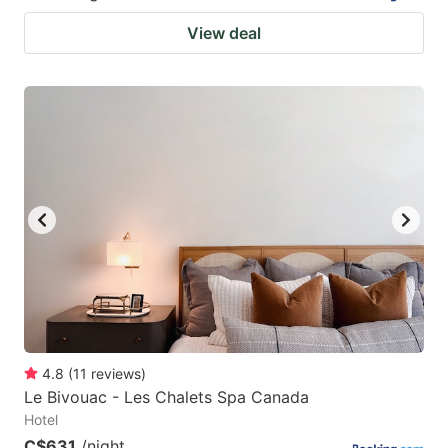
View deal
4.8
(
11
reviews
)
Le Bivouac - Les Chalets Spa Canada
Hotel
C$631
/night