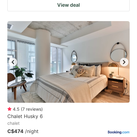
View deal
4.5
(
7
reviews
)
Chalet Husky 6
chalet
C$474
/night