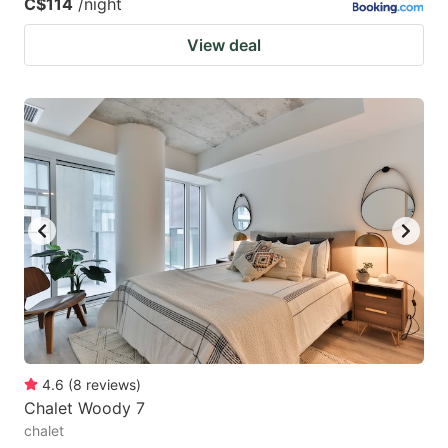
C$114
/night
View deal
4.6
(
8
reviews
)
Chalet Woody 7
chalet