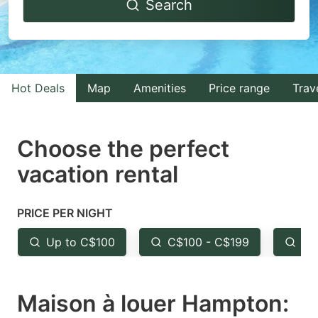
Search
forward
backward
to
to
interact
interact
with
with
Hot Deals
Map
Amenities
Price range
Trav
the
the
calendar
calendar
and
and
Choose the perfect
select
select
vacation rental
a
a
date.
date.
PRICE PER NIGHT
Press
Press
the
the
Up to C$100
C$100 - C$199
Fr
question
question
mark
mark
Maison à louer Hampton:
key
key