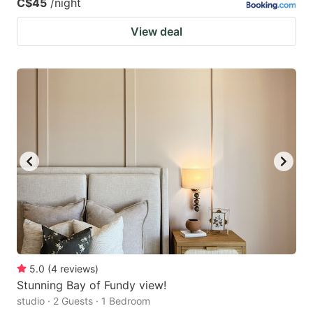
C$45
/night
View deal
5.0
(
4
reviews
)
Stunning Bay of Fundy view!
studio · 2 Guests · 1 Bedroom