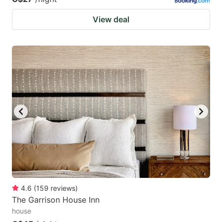
View deal
4.6
(
159
reviews
)
The Garrison House Inn
house