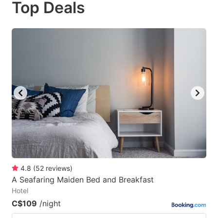
Top Deals
to
to
get
get
the
the
keyboard
keyboard
shortcuts
shortcuts
for
for
changing
changing
dates.
dates.
4.8
(
52
reviews
)
A Seafaring Maiden Bed and Breakfast
Hotel
C$109
/night