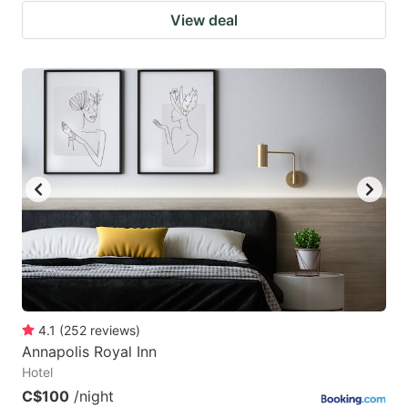
View deal
4.1
(
252
reviews
)
Annapolis Royal Inn
Hotel
C$100
/night