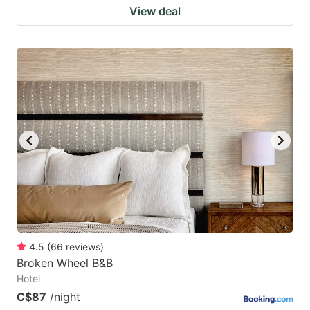
View deal
4.5
(
66
reviews
)
Broken Wheel B&B
Hotel
C$87
/night