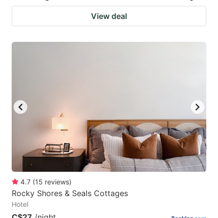
View deal
4.7
(
15
reviews
)
Rocky Shores & Seals Cottages
Hotel
C$27
/night