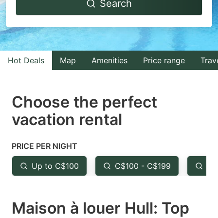
Search
forward
backward
to
to
interact
interact
with
with
Hot Deals
Map
Amenities
Price range
Trav
the
the
calendar
calendar
and
and
Choose the perfect
select
select
vacation rental
a
a
date.
date.
PRICE PER NIGHT
Press
Press
the
the
Up to C$100
C$100 - C$199
Fr
question
question
mark
mark
Maison à louer Hull: Top
key
key