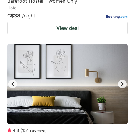
Barefoot Hostel - Women Only
Hotel
C$38
/night
View deal
4.3
(
151
reviews
)