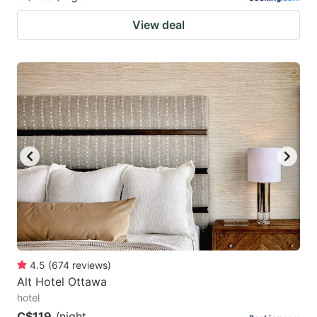
View deal
4.5
(
674
reviews
)
Alt Hotel Ottawa
hotel
C$119
/night