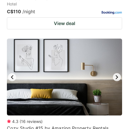
Hotel
C$110
/night
View deal
4.3
(
16
reviews
)
Cozy Studio #15 by Amazing Property Rentals