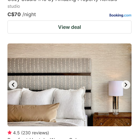
studio
C$70
/night
View deal
4.5
(
230
reviews
)