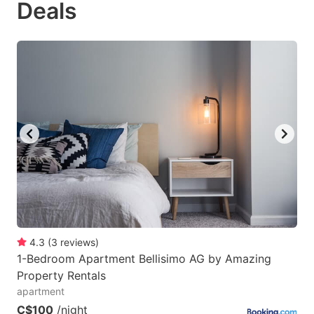
Deals
to
to
get
get
the
the
keyboard
keyboard
shortcuts
shortcuts
for
for
changing
changing
dates.
dates.
4.3
(
3
reviews
)
1-Bedroom Apartment Bellisimo AG by Amazing
Property Rentals
apartment
C$100
/night