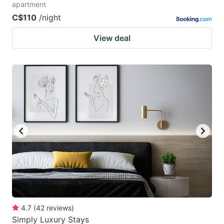
apartment
C$110
/night
View deal
4.7
(
42
reviews
)
Simply Luxury Stays