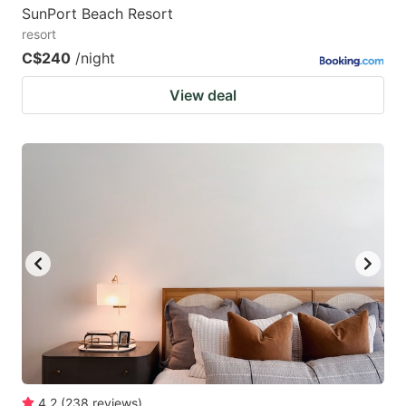
SunPort Beach Resort
resort
C$240
/night
View deal
4.2
(
238
reviews
)