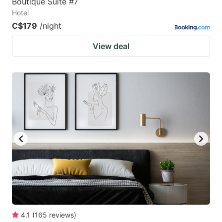
Boutique Suite #7
Hotel
C$179
/night
View deal
4.1
(
165
reviews
)