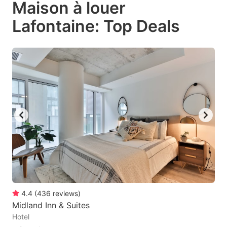
Maison à louer
key
key
Lafontaine: Top Deals
to
to
get
get
the
the
keyboard
keyboard
shortcuts
shortcuts
for
for
changing
changing
dates.
dates.
4.4
(
436
reviews
)
Midland Inn & Suites
Hotel