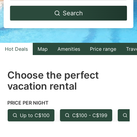
Navigate
Navigate
Search
forward
backward
to
to
interact
interact
with
with
Hot Deals
Map
Amenities
Price range
Trav
the
the
calendar
calendar
and
and
Choose the perfect
select
select
vacation rental
a
a
date.
date.
PRICE PER NIGHT
Press
Press
the
the
Up to C$100
C$100 - C$199
Fr
question
question
mark
mark