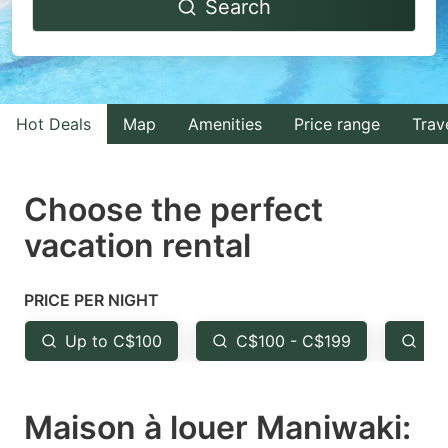
Search
forward
backward
to
to
interact
interact
with
with
Hot Deals
Map
Amenities
Price range
Trav
the
the
calendar
calendar
and
and
Choose the perfect
select
select
vacation rental
a
a
date.
date.
PRICE PER NIGHT
Press
Press
the
the
Up to C$100
C$100 - C$199
Fr
question
question
mark
mark
Maison à louer Maniwaki:
key
key