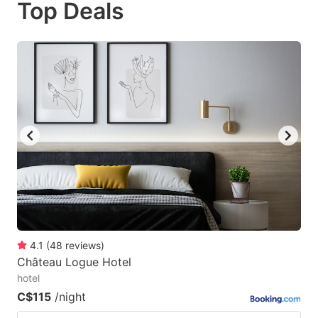
Top Deals
to
to
get
get
the
the
keyboard
keyboard
shortcuts
shortcuts
for
for
changing
changing
dates.
dates.
4.1
(
48
reviews
)
Château Logue Hotel
hotel
C$115
/night