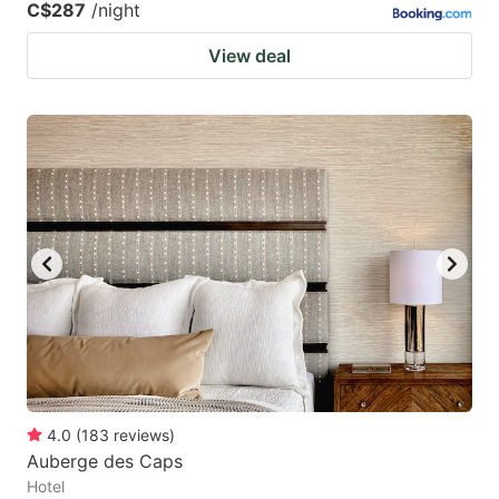
C$287
/night
View deal
4.0
(
183
reviews
)
Auberge des Caps
Hotel