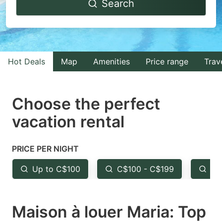
Search
forward
backward
to
to
interact
interact
with
with
Hot Deals
Map
Amenities
Price range
Trav
the
the
calendar
calendar
and
and
Choose the perfect
select
select
vacation rental
a
a
date.
date.
PRICE PER NIGHT
Press
Press
the
the
Up to C$100
C$100 - C$199
Fr
question
question
mark
mark
Maison à louer Maria: Top
key
key