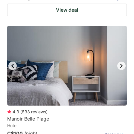
View deal
4.3
(
833
reviews
)
Manoir Belle Plage
Hotel
C$100
/night