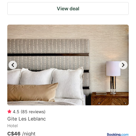
View deal
4.5
(
85
reviews
)
Gite Les Leblanc
Hotel
C$46
/night