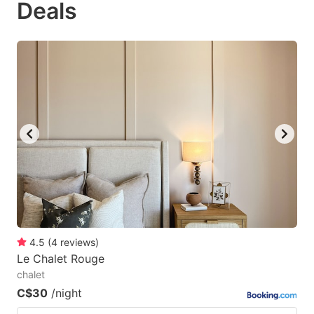
Deals
to
to
get
get
the
the
keyboard
keyboard
shortcuts
shortcuts
for
for
changing
changing
dates.
dates.
4.5
(
4
reviews
)
Le Chalet Rouge
chalet
C$30
/night