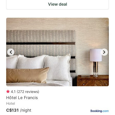
View deal
4.1
(
272
reviews
)
Hôtel Le Francis
Hotel
C$131
/night