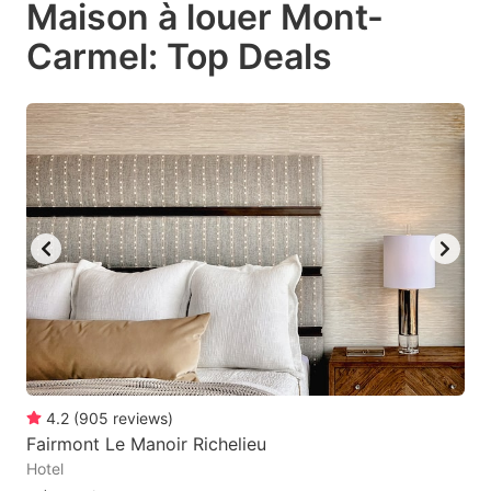
Maison à louer Mont-
key
key
Carmel: Top Deals
to
to
get
get
the
the
keyboard
keyboard
shortcuts
shortcuts
for
for
changing
changing
dates.
dates.
4.2
(
905
reviews
)
Fairmont Le Manoir Richelieu
Hotel