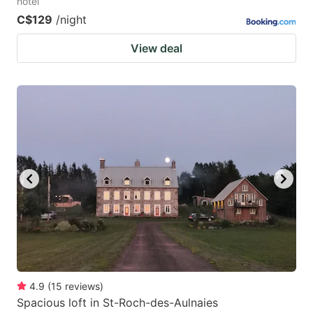
hotel
C$129
/night
View deal
4.9
(
15
reviews
)
Spacious loft in St-Roch-des-Aulnaies