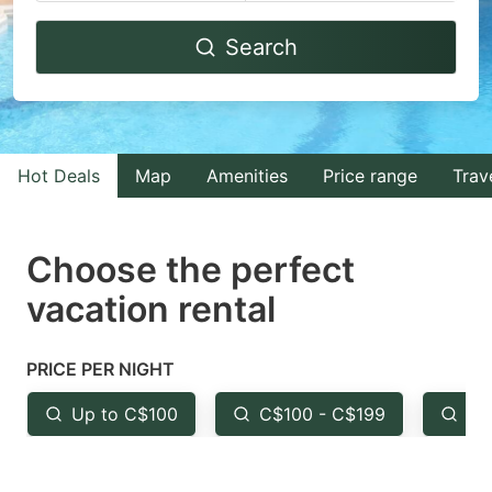
Navigate
Navigate
Search
forward
backward
to
to
interact
interact
with
with
Hot Deals
Map
Amenities
Price range
Trav
the
the
calendar
calendar
and
and
Choose the perfect
select
select
vacation rental
a
a
date.
date.
PRICE PER NIGHT
Press
Press
the
the
Up to C$100
C$100 - C$199
Fr
question
question
mark
mark