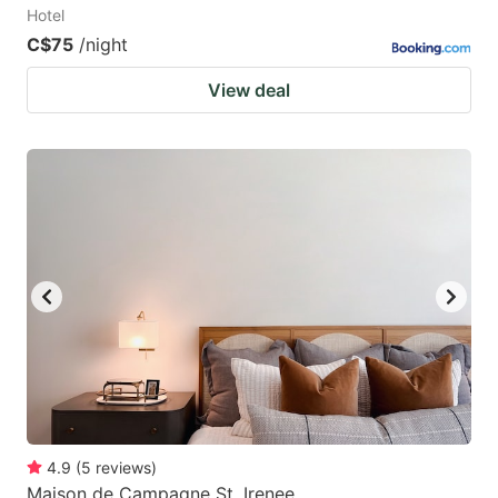
Hotel
C$75
/night
View deal
4.9
(
5
reviews
)
Maison de Campagne St. Irenee