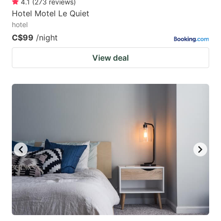
4.1
(
273
reviews
)
Hotel Motel Le Quiet
hotel
C$99
/night
View deal