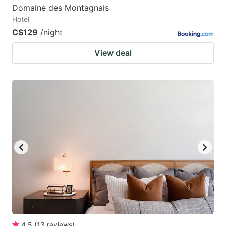
Domaine des Montagnais
Hotel
C$129
/night
View deal
4.5
(
13
reviews
)