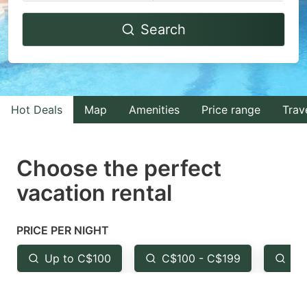
Navigate
Navigate
Search
forward
backward
to
to
interact
interact
with
with
Hot Deals
Map
Amenities
Price range
Trav
the
the
calendar
calendar
and
and
Choose the perfect
select
select
vacation rental
a
a
date.
date.
PRICE PER NIGHT
Press
Press
the
the
Up to C$100
C$100 - C$199
Fr
question
question
mark
mark