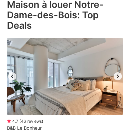
Maison à louer Notre-
key
key
Dame-des-Bois: Top
to
to
get
get
Deals
the
the
keyboard
keyboard
shortcuts
shortcuts
for
for
changing
changing
dates.
dates.
4.7
(
46
reviews
)
B&B Le Bonheur