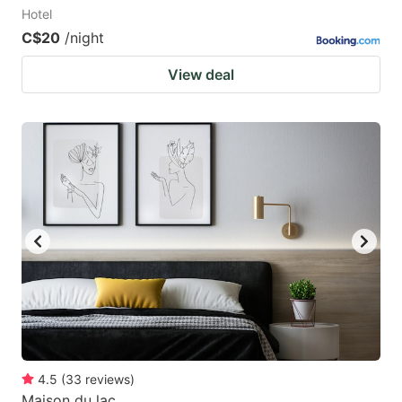
Hotel
C$20
/night
View deal
4.5
(
33
reviews
)
Maison du lac