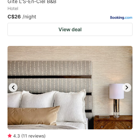
Gîte L'S-En-Ciel B&B
Hotel
C$26
/night
View deal
4.3
(
11
reviews
)