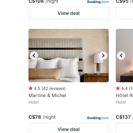
C$108
/night
C$95
/
View deal
4.5
(
42
reviews
)
4.4
(
1
Martine & Michel
Hôtel R
Hotel
Hotel
C$78
/night
C$137
View deal