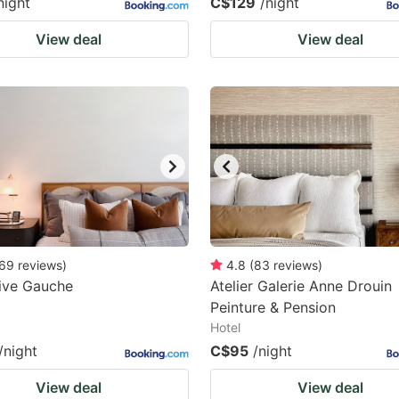
night
C$129
/night
View deal
View deal
69
reviews
)
4.8
(
83
reviews
)
ive Gauche
Atelier Galerie Anne Drouin
Peinture & Pension
Hotel
/night
C$95
/night
View deal
View deal