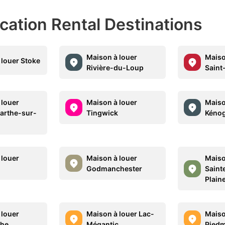
acation Rental Destinations
Maison à louer
Maiso
 louer Stoke
Rivière-du-Loup
Saint
 louer
Maison à louer
Maiso
arthe-sur-
Tingwick
Kéno
 louer
Maison à louer
Maiso
Godmanchester
Saint
Plain
 louer
Maison à louer Lac-
Maiso
he
Mégantic
Pied