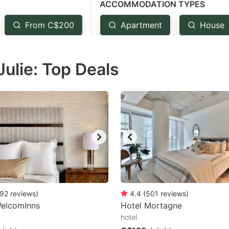
ACCOMMODATION TYPES
estion
ark
From C$200
Apartment
House
ey
Julie: Top Deals
t
e
eyboard
ortcuts
r
hanging
tes.
92
reviews
)
4.4
(
501
reviews
)
WelcomInns
Hotel Mortagne
hotel