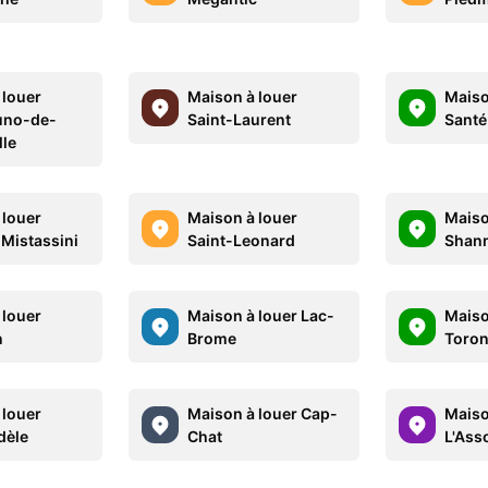
 louer
Maison à louer
Maiso
uno-de-
Saint-Laurent
Santé
lle
 louer
Maison à louer
Maiso
Mistassini
Saint-Leonard
Shan
 louer
Maison à louer Lac-
Maiso
n
Brome
Toron
 louer
Maison à louer Cap-
Maiso
dèle
Chat
L'Ass