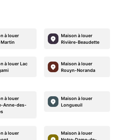
n à louer
Maison à louer
-Martin
Rivière-Beaudette
n à louer Lac
Maison à louer
gami
Rouyn-Noranda
n à louer
Maison à louer
e-Anne-des-
Longueuil
es
n à louer
Maison à louer
mont
Notre-Dame-de-