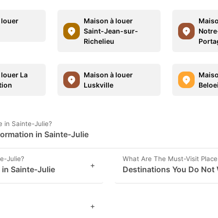
 louer
Maison à louer
Maiso
Saint-Jean-sur-
Notre
Richelieu
Porta
 louer La
Maison à louer
Maiso
tion
Luskville
Beloei
in Sainte-Julie?
ormation in Sainte-Julie
e-Julie?
What Are The Must-Visit Places
+
 in Sainte-Julie
Destinations You Do Not 
+