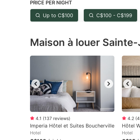
PRICE PER NIGHT
question
qu
mark
m
Up to C$100
C$100 - C$199
key
k
to
to
Maison à louer Sainte-
get
ge
the
th
keyboard
k
shortcuts
sh
for
fo
changing
c
dates.
da
4.1
(
137
reviews
)
4.2
(
4
Imperia Hôtel et Suites Boucherville
Hôtel 
Hotel
Hotel