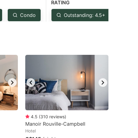
RATING
Condo
Outstanding: 4.5+
Ver
4.5
(
310
reviews
)
Manoir Rouville-Campbell
Hotel