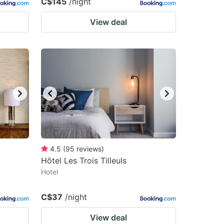
C$145
/night
View deal
4.5
(
95
reviews
)
Hôtel Les Trois Tilleuls
Hotel
C$37
/night
View deal