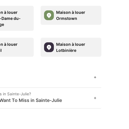
n à louer
Maison à louer
-Dame du-
Ormstown
ge
n à louer
Maison à louer
l
Lotbinière
+
 in Sainte-Julie?
+
Want To Miss in Sainte-Julie