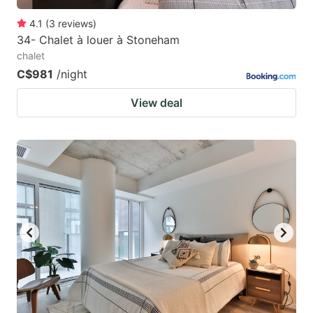
4.1
(
3
reviews
)
34- Chalet à louer à Stoneham
chalet
C$981
/night
View deal