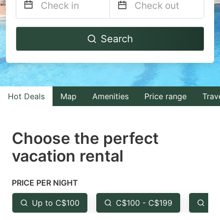
Navigate
Navigate
Search
forward
backward
to
to
interact
interact
with
with
Hot Deals
Map
Amenities
Price range
Trav
the
the
calendar
calendar
and
and
Choose the perfect
select
select
vacation rental
a
a
date.
date.
PRICE PER NIGHT
Press
Press
the
the
Up to C$100
C$100 - C$199
Fr
question
question