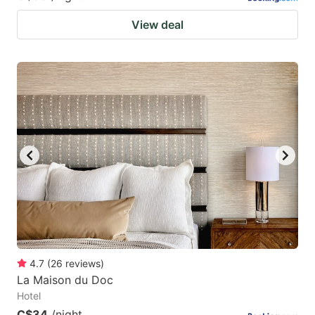
View deal
4.7
(
26
reviews
)
La Maison du Doc
Hotel
C$34
/night