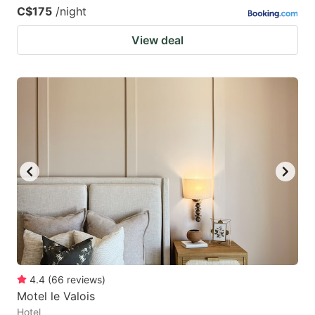
C$175
/night
View deal
4.4
(
66
reviews
)
Motel le Valois
Hotel