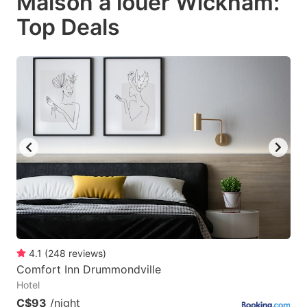
Maison à louer Wickham:
to
to
Top Deals
get
get
the
the
keyboard
keyboard
shortcuts
shortcuts
for
for
changing
changing
dates.
dates.
4.1
(
248
reviews
)
Comfort Inn Drummondville
Hotel
C$93
/night