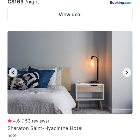
C$169
/night
View deal
4.6
(
153
reviews
)
Sheraton Saint-Hyacinthe Hotel
hotel