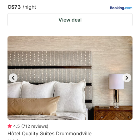
C$73
/night
View deal
4.5
(
712
reviews
)
Hôtel Quality Suites Drummondville