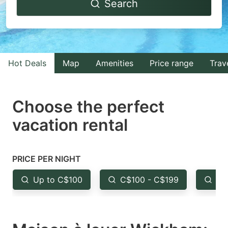
Search
forward
backward
to
to
interact
interact
with
with
Hot Deals
Map
Amenities
Price range
Trav
the
the
calendar
calendar
and
and
Choose the perfect
select
select
vacation rental
a
a
date.
date.
Press
Press
PRICE PER NIGHT
the
the
Up to C$100
C$100 - C$199
Fr
question
question
mark
mark
key
key