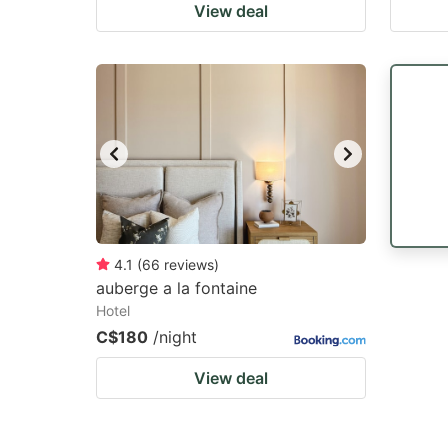
View deal
4.1
(
66
reviews
)
auberge a la fontaine
Hotel
C$180
/night
View deal