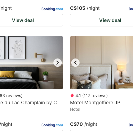
/night
C$105
/night
View deal
View deal
63
reviews
)
4.1
(
117
reviews
)
he du Lac Champlain by C
Motel Montgolfière JP
Hotel
/night
C$70
/night