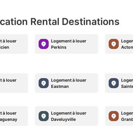
acation Rental Destinations
 à louer
Logement à louer
Logem
icien
Perkins
Acton
 à louer
Logement à louer
Logem
Eastman
Saint
 à louer
Logement à louer
Logem
 Saguenay
Daveluyville
Gran