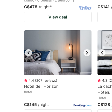
condo · 6 Guests · 2 Bedrooms
C$478
/night
*
C$141
View deal
4.4
(
207
reviews
)
4.3
(
2
Hotel de l'Horizon
La cac
hotel
Hôtels
Hotel
C$145
/night
C$128