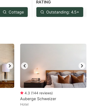
RATING
Cottage
Outstanding: 4.5+
Very 
4.3
(
144
reviews
)
Auberge Schweizer
Hotel