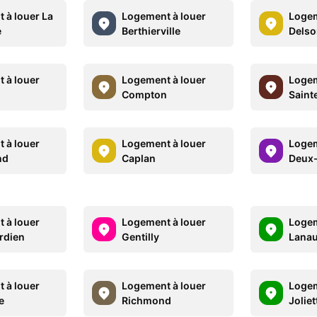
 à louer La
Logement à louer
Logem
e
Berthierville
Delso
 à louer
Logement à louer
Logem
Compton
Saint
 à louer
Logement à louer
Logem
nd
Caplan
Deux
 à louer
Logement à louer
Logem
rdien
Gentilly
Lanau
 à louer
Logement à louer
Logem
e
Richmond
Joliet