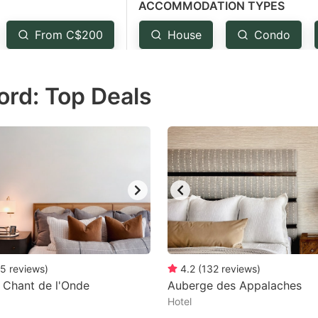
ACCOMMODATION TYPES
estion
ark
From C$200
House
Condo
ey
ord: Top Deals
t
e
eyboard
ortcuts
r
hanging
tes.
5
reviews
)
4.2
(
132
reviews
)
 Chant de l'Onde
Auberge des Appalaches
Hotel