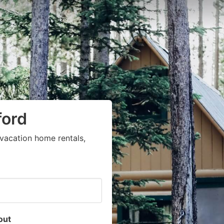
ford
vacation home rentals,
out