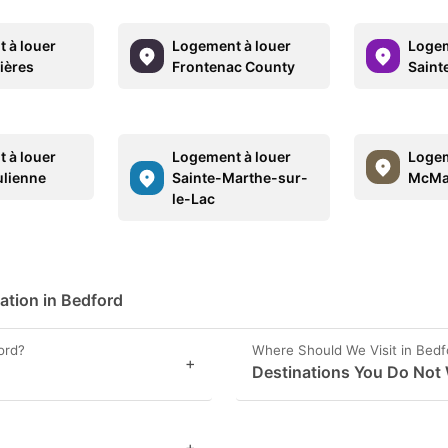
 à louer
Logement à louer
Logem
ières
Frontenac County
Saint
 à louer
Logement à louer
Logem
ulienne
Sainte-Marthe-sur-
McMas
le-Lac
ation in Bedford
ord?
Where Should We Visit in Bedf
+
Destinations You Do Not 
+