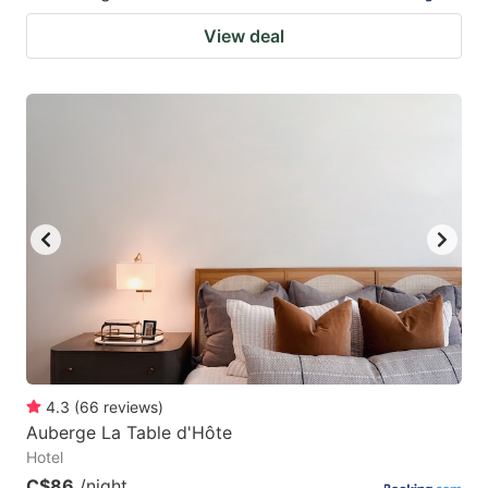
View deal
4.3
(
66
reviews
)
Auberge La Table d'Hôte
Hotel
C$86
/night