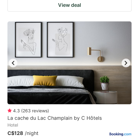
View deal
4.3
(
263
reviews
)
La cache du Lac Champlain by C Hôtels
Hotel
C$128
/night