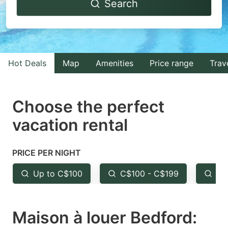
Search
forward
backward
to
to
interact
interact
with
with
Hot Deals
Map
Amenities
Price range
Trav
the
the
calendar
calendar
and
and
Choose the perfect
select
select
vacation rental
a
a
date.
date.
PRICE PER NIGHT
Press
Press
the
the
Up to C$100
C$100 - C$199
Fr
question
question
mark
mark
Maison à louer Bedford:
key
key