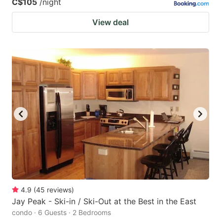
C$105
/night
View deal
4.9
(
45
reviews
)
Jay Peak - Ski-in / Ski-Out at the Best in the East
condo · 6 Guests · 2 Bedrooms