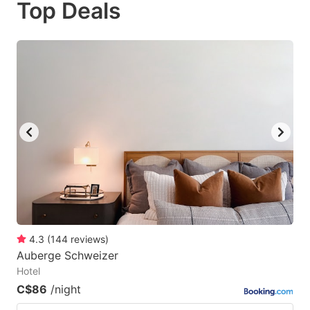
Top Deals
to
to
get
get
the
the
keyboard
keyboard
shortcuts
shortcuts
for
for
changing
changing
dates.
dates.
4.3
(
144
reviews
)
Auberge Schweizer
Hotel
C$86
/night