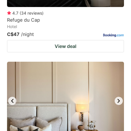
4.7
(
34
reviews
)
Refuge du Cap
Hotel
C$47
/night
View deal