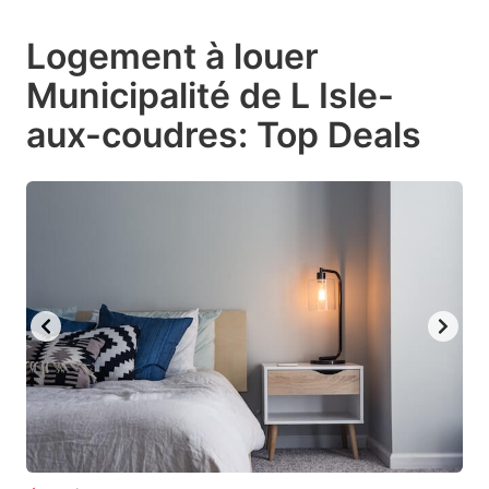
mark
mark
Logement à louer
key
key
Municipalité de L Isle-
to
to
get
get
aux-coudres: Top Deals
the
the
keyboard
keyboard
shortcuts
shortcuts
for
for
changing
changing
dates.
dates.