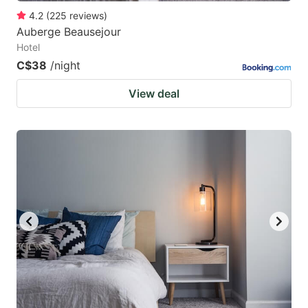
4.2
(
225
reviews
)
Auberge Beausejour
Hotel
C$38
/night
View deal