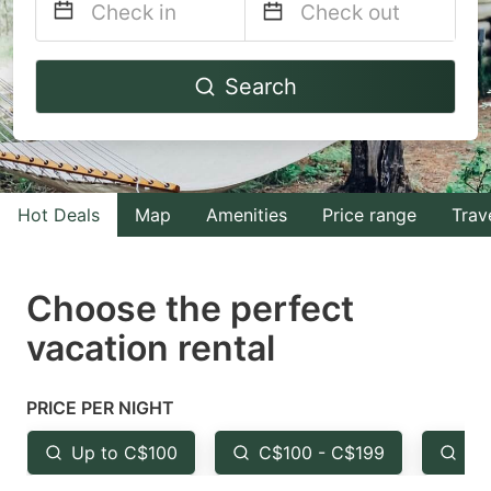
Navigate
Navigate
Search
forward
backward
to
to
interact
interact
with
with
Hot Deals
Map
Amenities
Price range
Trav
the
the
calendar
calendar
and
and
Choose the perfect
select
select
vacation rental
a
a
date.
date.
PRICE PER NIGHT
Press
Press
the
the
Up to C$100
C$100 - C$199
Fr
question
question