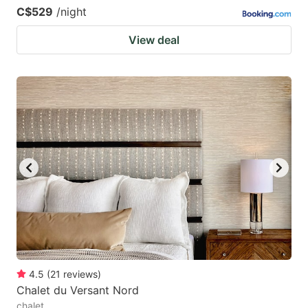
C$529
/night
View deal
4.5
(
21
reviews
)
Chalet du Versant Nord
chalet