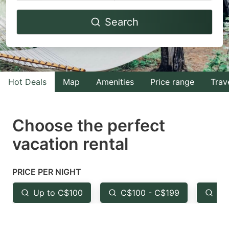
Navigate
Navigate
Search
forward
backward
to
to
interact
interact
with
with
Hot Deals
Map
Amenities
Price range
Trav
the
the
calendar
calendar
and
and
Choose the perfect
select
select
vacation rental
a
a
date.
date.
PRICE PER NIGHT
Press
Press
the
the
Up to C$100
C$100 - C$199
Fr
question
question
mark
mark