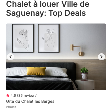
Chalet à louer Ville de
key
key
Saguenay: Top Deals
to
to
get
get
the
the
keyboard
keyboard
shortcuts
shortcuts
for
for
changing
changing
dates.
dates.
4.6
(
36
reviews
)
Gîte du Chalet les Berges
chalet