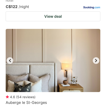
hotel
C$122
/night
View deal
4.6
(
54
reviews
)
Auberge le St-Georges